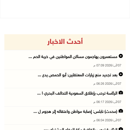
06/08/2026 10:01 م
أحدث الاخبار
مستعمرون يهاجمون مساكن المواطنين في خربة الحم ...
07/آب/2026 07:09 م
بعد تجديد منع زيارات المعتقلين: أبو الحمص يدع ...
07/آب/2026 06:26 م
الرئاسة ترحب بإطلاق السعودية التحالف البحري ا ...
07/آب/2026 06:17 م
(محدث) نابلس: إصابة مواطن واعتقاله إثر هجوم ل ...
07/آب/2026 06:04 م