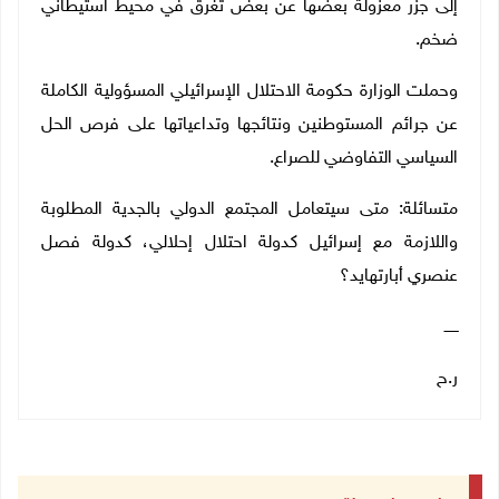
إلى جزر معزولة بعضها عن بعض تغرق في محيط استيطاني
ضخم.
وحملت الوزارة حكومة الاحتلال الإسرائيلي المسؤولية الكاملة
عن جرائم المستوطنين ونتائجها وتداعياتها على فرص الحل
السياسي التفاوضي للصراع.
متسائلة: متى سيتعامل المجتمع الدولي بالجدية المطلوبة
واللازمة مع إسرائيل كدولة احتلال إحلالي، كدولة فصل
عنصري أبارتهايد؟
ــــــ
ر.ح