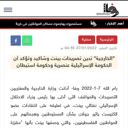
أهم الاخبار
حرية الملاحة
مستعمرون يهاجمون مساكن المواطنين في خربة الحمة بالأغوار ا
MENU
الرئيسية
محلية
تاريخ النشر: 07/01/2022 04:55 م
"الخارجية" تدين تصريحات بينت وشاكيد وتؤكد أن
الحكومة الإسرائيلية عنصرية وحكومة استيطان
رام الله 7-1-2022 وفا- أدانت وزارة الخارجية والمغتربين
التصريحات والمواقف التي أدلى بها رئيس وزراء الاحتلال
الإسرائيلي نفتالي بينت، في تعليقه على انتقادات عضو
الكنيست يائير جولان بشأن المستوطنين وهجماتهم على
المواطنين الفلسطينيين، والتي وصفها بينت بأنها "مقززة