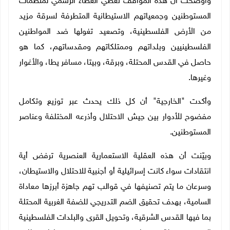
وأوضحت أن هذه المواقف تعطي الغطاء الرسمي لمنظمات
المستوطنين وجمعياتهم الاستيطانية المتطرفة لسرقة مزيد
من الأرض الفلسطينية، وتصعيد تغولها ضد المواطنين
الفلسطينيين وبلداتهم وممتلكاتهم ومقدساتهم، كما هو
حاصل في القدس المحتلة، وبرقة، وبيتا، مسافر يطا، والأغوار
وغيرها.
وأكدت "الخارجية" أن كل ذلك يحدث عبر توزيع وتكامل
مفضوح للأدوار بين جيش الاحتلال وأذرعه المختلفة وعناصر
المستوطنين.
وبيّنت أن هذه العقلية الاستعمارية العنصرية ترفض أية
انتقادات سواء كانت إسرائيلية أو أجنبية للاحتلال والاستيطان،
وسرعان ما يتم تصنيفها في قوالب تهم جاهزة أبرزها معاداة
السامية، بهدف تحقيق الضم التدريجي للضفة الغربية المحتلة
بما فيها القدس الشرقية، وتحويل القرى والبلدات الفلسطينية