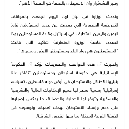
وتثير الاشمئزاز وأن الاستيطان بالضفة هو النقطة الأهم".
ونددت الوزارة في بيان لها، اليوم الجمعة، بالمواقف
التحريضية العنصرية التي صدرت عن عديد المسؤولين قادة
اليمين واليمين المتطرف في إسرائيل وقادة المستوطنين بهذا
الصدد، خاصة الوزيرة المتطرفة شاكيد التي قالت:
"المستوطنون هم رواد البلد ومستوطنو الأرض ومحبوها".
واعتبرت أن هذه المواقف والتصريحات تؤكد أن الحكومة
الإسرائيلية هي حكومة استيطان ومستوطنين تتفاخر علنا
بتبنيها للاحتلال والاستيطان في أرض دولة فلسطين، كسياسة
إسرائيلية رسمية تسخر لها جميع الإمكانيات المالية والتشريعية
والعسكرية وتوفر لها الحماية والحصانة، ما يعكس إصرارها
على دعم وإسناد الاستيطان بهدف تعميقه وتوسيعه في
الضفة الغربية المحتلة بما فيها القدس الشرقية.