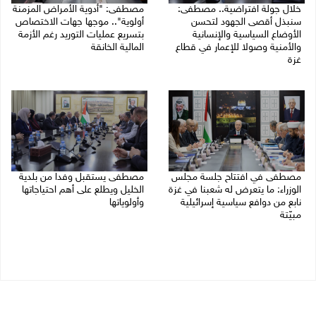
خلال جولة افتراضية.. مصطفى:
مصطفى: "أدوية الأمراض المزمنة
سنبذل أقصى الجهود لتحسن
أولوية".. موجها جهات الاختصاص
الأوضاع السياسية والإنسانية
بتسريع عمليات التوريد رغم الأزمة
والأمنية وصولا للإعمار في قطاع
المالية الخانقة
غزة
04/08/2026 03:16 م
05/08/2026 03:30 م
مصطفى في افتتاح جلسة مجلس
مصطفى يستقبل وفدا من بلدية
الوزراء: ما يتعرض له شعبنا في غزة
الخليل ويطلع على أهم احتياجاتها
نابع من دوافع سياسية إسرائيلية
وأولوياتها
مبيّتة
03/08/2026 07:07 م
04/08/2026 11:29 ص