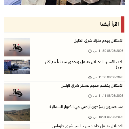
الاحتلال يعتقل 5 مواطنين من الخليل
06/آب/2026 09:48 ص
الذهب عند أعلى مستوى له في 7 أسابيع
اقرأ أيضا
06/آب/2026 09:41 ص
شؤون اللاجئين تدين عدوان الاحتلال على مخيم قل ...
الاحتلال يهدم منزلا شرق الخليل
06/آب/2026 09:36 ص
06/08/2026 11:50 ص
الشرطة: مقتل مواطن (34 عاما) في بيرزيت شمال ر ...
نادي الأسير: الاحتلال يعتقل ويحقق ميدانياً مع أكثر
من (
06/آب/2026 09:35 ص
الجريمة الثانية خلال ساعات: قتيل بإطلاق نار ف ...
06/08/2026 11:33 ص
06/آب/2026 09:27 ص
الاحتلال يقتحم مخيم عسكر شرق نابلس
(محدث) الاحتلال يواصل عدوانه على مخيم قلنديا ...
06/08/2026 11:11 ص
06/آب/2026 09:25 ص
مستعمرون يسيّجون أراضي في الأغوار الشمالية
السلطات الإسرائيلية تهدم بناية سكنية في كفر ق ...
06/08/2026 10:01 ص
06/آب/2026 09:07 ص
الاحتلال يعتقل طفلا من تياسير شرق طوباس