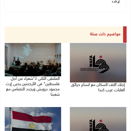
ع.ف
مواضيع ذات صلة
الملتقى الثاني لـ"شعراء من أجل
فلسطين" في الأرجنتين يحيي إرث
إجلاء آلاف السكان مع اتساع حرائق
محمود درويش ويجدد التضامن مع
الغابات غرب كندا
شعبنا
09/08/2026 09:41 ص
09/08/2026 09:13 ص