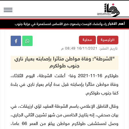
أهم الاخبار
وزراء وأعضاء كنيست يضعون حجر الأساس لمستعمرة في عرابة جنوب جنين
MENU
الرئيسية
محلية
تاريخ النشر: 16/11/2021 08:49 م
"الشرطة": وفاة مواطن متأثرا بإصابته بعيار ناري
جنوب طولكرم
طولكرم 16-11-2021 وفا- أعلنت الشرطة، اليوم الثلاثاء،
وفاة مواطن متأثرا بإصابته قبل عدة أيام بعيار ناري في بلدة
كفا جنوب طولكرم.
وقال الناطق الإعلامي باسم الشرطة العقيد لؤي ارزيقات، في
بيان صحفي، إنه بتاريخ الخامس من شهر تشرين الثاني الجاري،
وصل لمستشفى طولكرم مواطن يبلغ من العمر 66 عاما،