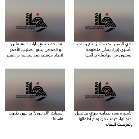
نادي الأسير: تجديد أمرَ منع زيارات
بعد تجديد منع زيارات المعتقلين:
الأسرى إجراء يمكّن منظومة
أبو الحمص يدعو الصليب الأحمر
السجون من مواصلة جرائمها
لاتخاذ موقف ضد سياسة بن غفير
07/08/2026 08:24 م
07/08/2026 06:26 م
الأسيرة هناء طحاينة تروي تفاصيل
أسيرات "الدامون" يواجهن ظروفا
اعتقالها: حُرمت من وداع أطفالها
قاسية
وتعرضت للإهانة
05/08/2026 11:47 ص
05/08/2026 12:39 م