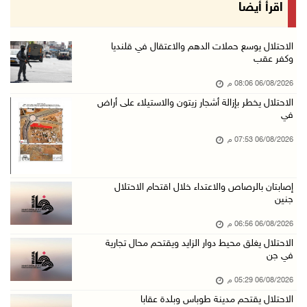
الاحتلال يغلق محيط دوار الزايد ويقتحم محال تج ...
اقرأ أيضا
06/آب/2026 05:29 م
الاحتلال يقتحم مدينة طوباس وبلدة عقابا
الاحتلال يوسع حملات الدهم والاعتقال في قلنديا
وكفر عقب
06/آب/2026 05:23 م
06/08/2026 08:06 م
"النقل والمواصلات" تطلق حملة لترخيص الجرارات ...
الاحتلال يخطر بإزالة أشجار زيتون والاستيلاء على أراض
06/آب/2026 05:18 م
في
نحو 58 ألف إصابة بجدري الماء في قطاع غزة منذ ...
06/08/2026 07:53 م
06/آب/2026 04:33 م
16 إصابة منذ بدء عدوان الاحتلال على مخيم قلند ...
إصابتان بالرصاص والاعتداء خلال اقتحام الاحتلال
06/آب/2026 04:26 م
جنين
إرهاب المستوطنين يضرب في خربة الطوبا
06/08/2026 06:56 م
06/آب/2026 03:06 م
الاحتلال يغلق محيط دوار الزايد ويقتحم محال تجارية
في جن
الخليلي تبحث مع النائب العام تعزيز الشراكة في ...
06/08/2026 05:29 م
06/آب/2026 02:41 م
الاحتلال يقتحم مدينة طوباس وبلدة عقابا
وزير العدل يبحث مع السفير التركي تعزيز التعاو ...