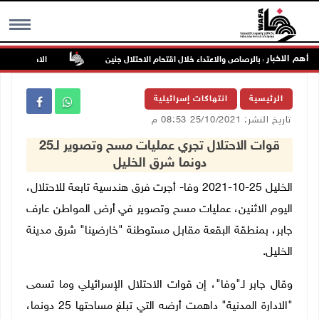
أهم الاخبار
إصابتان بالرصاص والاعتداء خلال اقتحام الاحتلال جنين
الاحتلال يخطر بإ
MENU
الرئيسية
انتهاكات إسرائيلية
تاريخ النشر: 25/10/2021 08:53 م
قوات الاحتلال تجري عمليات مسح وتصوير لـ25
دونما شرق الخليل
الخليل 25-10-2021 وفا- أجرت فرق هندسية تابعة للاحتلال،
اليوم الاثنين، عمليات مسح وتصوير في أرض المواطن عارف
جابر، بمنطقة البقعة مقابل مستوطنة "خارضينا" شرق مدينة
الخليل.
وقال جابر لـ"وفا"، إن قوات الاحتلال الإسرائيلي وما تسمى
"الادارة المدنية" داهمت أرضه التي تبلغ مساحتها 25 دونما،