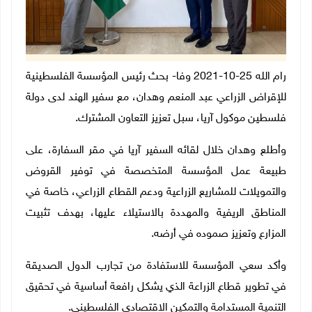
رام الله 25-10-2021 وفا- بحث رئيس المؤسسة الفلسطينية
للإقراض الزراعي عبد ﺍﻟمنعم ﻭﻫﺪﺍﻥ، مع سفير الهند لدى دولة
فلسطين موكول آريا، سبل تعزيز التعاون المشترك.
وأطلع وهدان خلال لقائه السفير آريا في مقر السفارة، على
طبيعة عمل المؤسسة المتخصصة في توفير القروض
والتمويلات للمشاريع الزراعية ودعم القطاع الزراعي، خاصة في
المناطق الريفية والمهددة بالاستيلاء عليها، بهدف تثبيت
المزارع وتعزيز صموده في أرضه.
وأكد سعي المؤسسة للاستفادة من تجارب الدول الصديقة
في تطوير قطاع الزراعة الذي يشكل رافعة أساسية في تحقيق
التنمية المستدامة والتمكين الاقتصادي الفلسطيني.