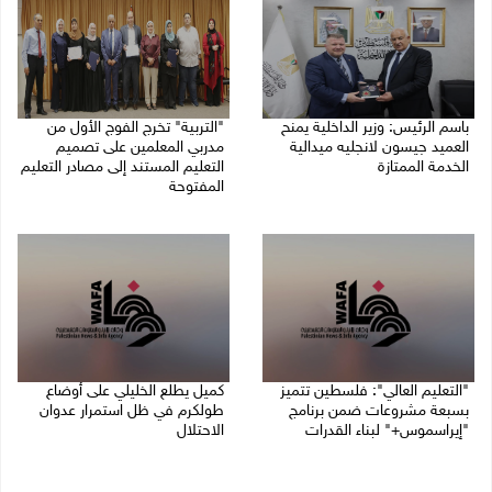
باسم الرئيس: وزير الداخلية يمنح
"التربية" تخرج الفوج الأول من
العميد جيسون لانجليه ميدالية
مدربي المعلمين على تصميم
الخدمة الممتازة
التعليم المستند إلى مصادر التعليم
المفتوحة
05/08/2026 07:50 م
05/08/2026 06:44 م
"التعليم العالي": فلسطين تتميز
كميل يطلع الخليلي على أوضاع
بسبعة مشروعات ضمن برنامج
طولكرم في ظل استمرار عدوان
"إيراسموس+" لبناء القدرات
الاحتلال
05/08/2026 04:47 م
05/08/2026 03:23 م