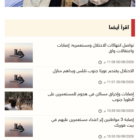
قوات الاحتلال تنصب حاجزا عسكريا شرق بيت لحم
05/آب/2026 08:13 م
الرئيس يقلد عائلة القائد الوطني الراحل أحمد ع ...
اقرأ أيضا
05/آب/2026 08:05 م
باسم الرئيس: وزير الداخلية يمنح العميد جيسون ...
تواصل انتهاكات الاحتلال ومستعمريه: إصابات
واعتقالات واق
05/آب/2026 07:50 م
05/08/2026 11:08 م
الاحتلال يقتحم كفر مالك ودير جرير ومستعمرون ي ...
الاحتلال يقتحم عورتا جنوب نابلس ويداهم منازل
05/آب/2026 07:17 م
05/08/2026 11:01 م
"التربية" تخرج الفوج الأول من مدربي المعلمين ...
05/آب/2026 06:44 م
إصابات وإحراق مساكن في هجوم للمستعمرين على
الطوبا جنوب
عبد السلام السيد يفوز بترشيح الديمقراطيين لمج ...
05/08/2026 10:59 م
05/آب/2026 06:43 م
إصابة 3 مواطنين إثر اعتداء مستعمرين عليهم في
الهلال الأحمر: 8 إصابات إثر اعتداء الاحتلال ...
بيت فوريك
05/آب/2026 06:13 م
05/08/2026 10:53 م