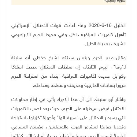
صورة أرشيفية
الخليل 16-6-2020 وفا- أعادت قوات الاحتلال الإسرائيلي
تأهيل كاميرات المراقبة داخل وفي محيط الحرم الابراهيمي
الشريف بمدينة الخليل.
وقال مدير الحرم ورئيس سدنته الشيخ حفظي أبو سنينة
لـ"وفا"، اليوم الثلاثاء، إن سلطات الاحتلال مددت اسلاكا
وكوابل جديدة لكاميرات المراقبة ابتداء من استراحة الحرم
مرورا بساحاته الخارجية وحديقته وسطحه ومداخله
.
واشار أبو سنينة، الى أن هذا الاجراء يأتي في إطار محاولات
الاحتلال فرض سيطرته على الحرم، حيث يعد نصب الكاميرات
التي يسيطر الاحتلال على "سيرفراتها" وأجهزة تخزينها، استباحة
وتحديا صارخا لمشاعر العرب والمسلمين، وضمن المساعي
الرامية لتهويد الحرم، ومساسا خطيرا بحرية العبادة التي كفلتها