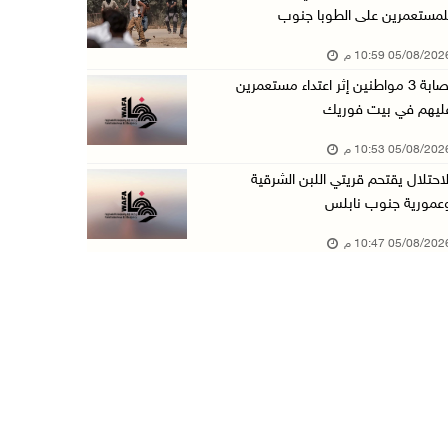
لمستعمرين على الطوبا جنوب
عبد السلام السيد يفوز بترشيح الديمقراطيين لمج ...
05/08/20 10:59 م
05/آب/2026 06:43 م
إصابة 3 مواطنين إثر اعتداء مستعمرين
الهلال الأحمر: 8 إصابات إثر اعتداء الاحتلال ...
ليهم في بيت فوريك
05/آب/2026 06:13 م
05/08/20 10:53 م
مخطط استعماري جديد في "جيلو" يهدد بعزل القدس ...
لاحتلال يقتحم قريتي اللبن الشرقية
05/آب/2026 06:10 م
عمورية جنوب نابلس
الاحتلال ينصب حاجزًا عسكريًا على مدخل بلدة دي ...
05/08/20 10:47 م
05/آب/2026 06:04 م
البيرة: الاحتلال يستولي على ثلاثة منازل في حي ...
05/آب/2026 05:59 م
سلطة النقد تستضيف برنامجا تدريبيا متخصصا في ا ...
05/آب/2026 05:10 م
حمدان يطّلع على الوضع الثقافي في طولكرم ويطلق ...