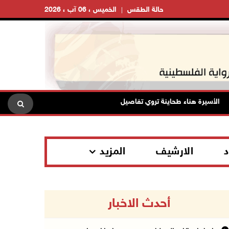
حالة الطقس
الخميس ، 06 آب ، 2026
لأسيرة هناء طحاينة تروي تفاصيل اعتقالها: حُرمت من وداع أطفالها وتعرضت للإ
د
الارشيف
المزيد
أحدث الاخبار