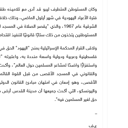
وكان المستوطن المتطرف ليبو قد أدى مع تلاميذه طقوس
فترة الأعياد اليهودية في شهر أيلول الماضي، وذلك خلا
الشرقية عام 1967، والذي "يقصر الصلاة في
المستوطنين يتخذون من ذلك ستارًا قانونيًا لتنفيذ اقتحام
ولاقى القرار المحكمة الإسرائيلية بمنح "اليهود" الحق
فلسطينية وعربية ودولية واسعة منددة به، واعتبرته "انته
واستفزازًا واضحًا لمشاعر المسلمين حول العالم"، وأكد
والقانوني في المسجد الأقصى من قبل القوة القائمة 
الأقصى، وهو إمعان في امتهان مبادئ القانون الدول
واليونسكو، التي أكدت جميعها أن مدينة القدس أرض 
حق لغير المسلمين فيه".
ـــ
ع.ف