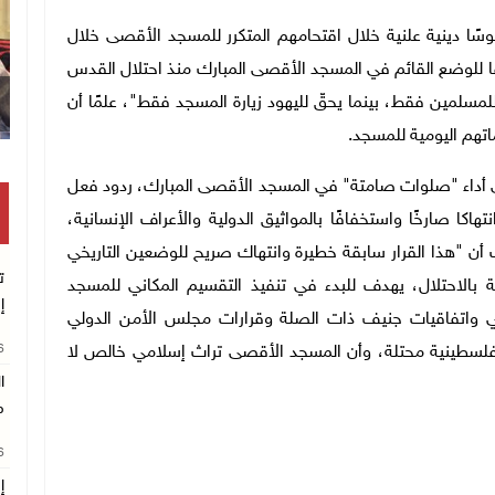
ًا دينية علنية خلال اقتحامهم المتكرر للمسجد الأقصى خلال
فا للوضع القائم في المسجد الأقصى المبارك منذ احتلال القدس
 المسجد للمسلمين فقط، بينما يحقّ لليهود زيارة المسجد فقط"، علمًا أن
اتهم اليومية للمسجد.
 في أداء "صلوات صامتة" في المسجد الأقصى المبارك، ردود فعل
اكا صارخًا واستخفافًا بالمواثيق الدولية والأعراف الإنسانية،
ت أن "هذا القرار سابقة خطيرة وانتهاك صريح للوضعين التاريخي
ت
بالاحتلال، يهدف للبدء في تنفيذ التقسيم المكاني للمسجد
إ
ي واتفاقيات جنيف ذات الصلة وقرارات مجلس الأمن الدولي
26
فلسطينية محتلة، وأن المسجد الأقصى تراث إسلامي خالص لا
ا
م
26
إ