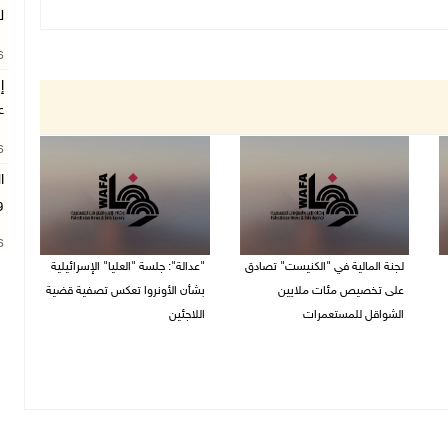
ل
26
ع
26
ا
و
26
لجنة المالية في "الكنيست" تصادق
"عدالة": جلسة "العليا" الإسرائيلية
على تخصيص مئات ملايين
بشأن الأونروا تعكس تصفية قضية
الشواقل للمستعمرات
اللاجئين
04/08/2026 08:15 م
03/08/2026 06:47 م