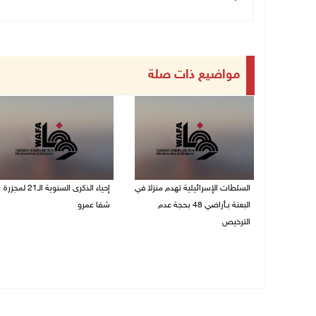
مواضيع ذات صلة
السلطات الإسرائيلية تهدم منزلا في
إحياء الذكرى السنوية الـ21 لمجزرة
البعنة بـأراضي 48 بحجة عدم
شفا عمرو
الترخيص
04/08/2026 09:06 م
05/08/2026 08:36 ص