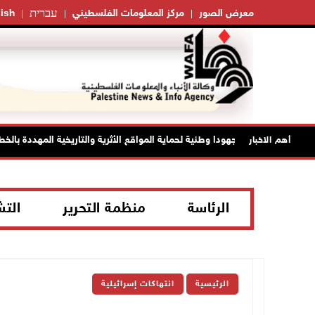
עברית
معرض الصور
مركز المعلومات الفلسطيني
ish
الحايك: نقود جهودا وطنية لحماية المواقع الأثرية والتاريخية المهددة بالخطر
أهم الاخبار
الرئاسة
منظمة التحرير
الت
الرئيسية
انتهاكات إسرائيلية