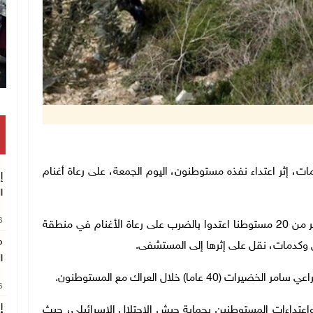
ض وكدمات، إثر اعتداء نفذه مستوطنون، اليوم الجمعة، على رعاة أغنام
إ
ا
26
وأكد رئيس مجلس قروي زنوتا فايز الطل لـ"وفا"، أن أكثر من 20 مستوطنا اعتدوا بالضرب على رعاة الأغنام في منطقة
م
 وكدمات، نقل على إثرها إلى المستشفى.
ا
ما) خلال العراك مع المستوطنون.
26
إ
عتداءات المستوطنين بحماية جيش الاحتلال الإسرائيلي، حيث