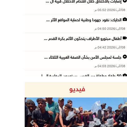
إصابات بالاختناق خلال اقتحام الاحتلال قرية ال ...
08/آب/2026 05:52 م
الحايك: نقود جهودا وطنية لحماية المواقع الأثر ...
08/آب/2026 04:50 م
أطفال مبتورو الأطراف يتحدّون الألم بكرة القدم ...
08/آب/2026 04:42 م
جلسة لمجلس الأمن بشأن الضفة الغربية الثلاثاء ...
08/آب/2026 04:03 م
50 طفلا وطفلة من القدس يستعدون للمغادرة إلى ا ...
08/آب/2026 03:51 م
فيديو
مستعمر إرهابي يُطلق مواشيه في أراضي الطيبة شر ...
08/آب/2026 02:37 م
إصابتان في هجوم للمستعمرين الإرهابيين على بيت ...
08/آب/2026 02:26 م
Previous
Next