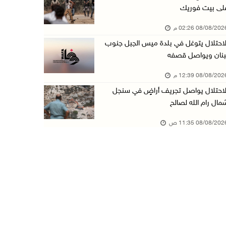
لى بيت فوريك
الاحتلال يواصل تجريف أراضٍ في سنجل شمال رام ...
08/08/20 02:26 م
08/آب/2026 11:35 ص
لاحتلال يتوغل في بلدة ميس الجبل جنوب
منتخبنا الوطني للتايكواندو يستهل مشاركته في ب ...
بنان ويواصل قصفه
08/آب/2026 11:06 ص
08/08/20 12:39 م
"فانا": الثقافة البحرينية تـصون الهوية الوطني ...
لاحتلال يواصل تجريف أراضٍ في سنجل
08/آب/2026 11:04 ص
مال رام الله لصالح
73,384 شهيدا و174,242 مصابا منذ بدء حرب الإبا ...
08/08/20 11:35 ص
08/آب/2026 10:50 ص
مستعمرون إرهابيون يهاجمون منزلا ويقتحمون مناط ...
08/آب/2026 10:22 ص
قوات الاحتلال تجري تحقيقات ميدانية مع عشرات ا ...
08/آب/2026 10:18 ص
تقرير: خطاب الكراهية والتحريض يتصاعد في أوساط ...