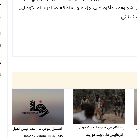
ع
 أشجارهم، وأقيم على جزء منها منطقة صناعية للمستوطنين
ستيطاني.
26
ا
ل
26
ا
ش
26
إصابتان في هجوم للمستعمرين
الاحتلال يتوغل في بلدة ميس الجبل
الإرهابيين على بيت فوريك
جنوب لبنان ويواصل قصفه