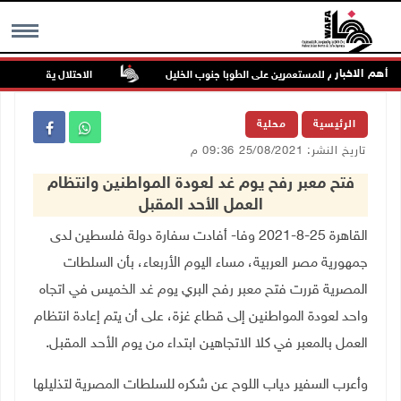
أهم الاخبار
كن في هجوم للمستعمرين على الطوبا جنوب الخليل
الاحتلال يقتحم عورتا جن
MENU
الرئيسية
محلية
تاريخ النشر: 25/08/2021 09:36 م
فتح معبر رفح يوم غد لعودة المواطنين وانتظام
العمل الأحد المقبل
القاهرة 25-8-2021 وفا- أفادت سفارة دولة فلسطين لدى
جمهورية مصر العربية، مساء اليوم الأربعاء، بأن السلطات
المصرية قررت فتح معبر رفح البري يوم غد الخميس في اتجاه
واحد لعودة المواطنين إلى قطاع غزة، على أن يتم إعادة انتظام
العمل بالمعبر في كلا الاتجاهين ابتداء من يوم الأحد المقبل
.
وأعرب السفير دياب اللوح عن شكره للسلطات المصرية لتذليلها