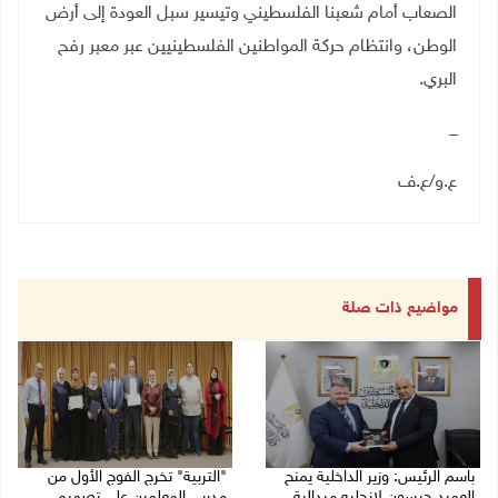
الصعاب أمام شعبنا الفلسطيني وتيسير سبل العودة إلى أرض
الوطن، وانتظام حركة المواطنين الفلسطينيين عبر معبر رفح
البري.
ـــ
ع.و/ع.ف
مواضيع ذات صلة
باسم الرئيس: وزير الداخلية يمنح
"التربية" تخرج الفوج الأول من
العميد جيسون لانجليه ميدالية
مدربي المعلمين على تصميم