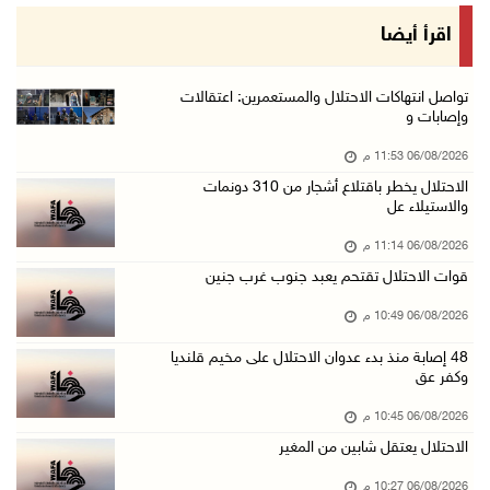
الرئيس يستقبل مجلس بلدية رام الله ويشدد على د ...
اقرأ أيضا
06/آب/2026 08:36 م
جماهير شعبنا تشيع جثمان الشهيد علاء صبيح في ت ...
تواصل انتهاكات الاحتلال والمستعمرين: اعتقالات
وإصابات و
06/آب/2026 08:33 م
06/08/2026 11:53 م
الاحتلال يوسع حملات الدهم والاعتقال في قلنديا ...
الاحتلال يخطر باقتلاع أشجار من 310 دونمات
06/آب/2026 08:06 م
والاستيلاء عل
الرئيس المصري وملك البحرين يشددان على ضرورة ت ...
06/08/2026 11:14 م
06/آب/2026 07:57 م
قوات الاحتلال تقتحم يعبد جنوب غرب جنين
الاحتلال يخطر بإزالة أشجار زيتون والاستيلاء ع ...
06/08/2026 10:49 م
06/آب/2026 07:53 م
48 إصابة منذ بدء عدوان الاحتلال على مخيم قلنديا
رابطة العالم الإسلامي تدين تواصل انتهاكات الا ...
وكفر عق
06/آب/2026 07:36 م
06/08/2026 10:45 م
اليونيسف: استشهاد 300 طفل منذ وقف إطلاق النار ...
الاحتلال يعتقل شابين من المغير
06/آب/2026 07:34 م
06/08/2026 10:27 م