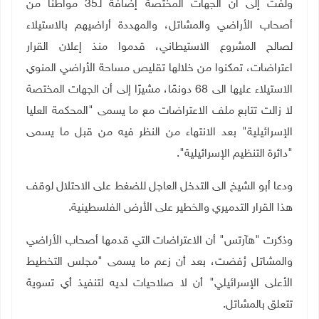
ولفت إلى أن الجهات المختصة إضافة لـ35 مواطنًا من
أصحاب الأراضي والمشاتل، والمهددة أراضيهم بالاستيلاء
لصالح المشروع الاستيطاني، قدموا منذ إعلان القرار
اعتراضات، تمكنوا من خلالها تقليص مساحة الأراضي المنوي
الاستيلاء عليها الى 68 دونمًا، مشيرًا إلى أن الجهات المختصة
لا زالت تتابع ملف الاعتراضات مع ما يسمى "المحكمة العليا
الإسرائيلية" بعد الانتهاء من النظر فيه من قبل ما يسمى
"دائرة التنظيم الإسرائيلية".
ودعا أبو الشيخ الى التدخل العاجل للضغط على الاحتلال لوقف
هذا القرار التدميري والخطير على الأرض الفلسطينية
.
وذكرت "هآرتس" أن الاعتراضات التي قدمها أصحاب الأراضي
والمشاتل رُفضت، بعد أن زعم ما يسمى "مجلس التخطيط
الأعلى الإسرائيلي" أن لا صلاحيات لديه لتنفيذ أي تسوية
تتعلق بالمشاتل.