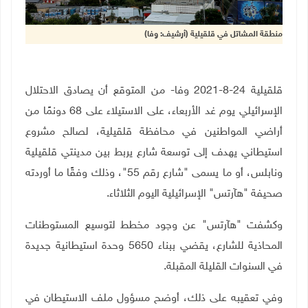
منطقة المشاتل في قلقيلية (أرشيف: وفا)
قلقيلية 24-8-2021 وفا- من المتوقع أن يصادق الاحتلال
الإسرائيلي يوم غد الأربعاء، على الاستيلاء على 68 دونمًا من
أراضي المواطنين في محافظة قلقيلية، لصالح مشروع
استيطاني يهدف إلى توسعة شارع يربط بين مدينتي قلقيلية
ونابلس، أو ما يسمى "شارع رقم 55"، وذلك وفقًا ما أوردته
صحيفة "هآرتس" الإسرائيلية اليوم الثلاثاء.
وكشفت "هآرتس" عن وجود مخطط لتوسيع المستوطنات
المحاذية للشارع، يقضي ببناء 5650 وحدة استيطانية جديدة
في السنوات القليلة المقبلة.
وفي تعقيبه على ذلك، أوضح مسؤول ملف الاستيطان في