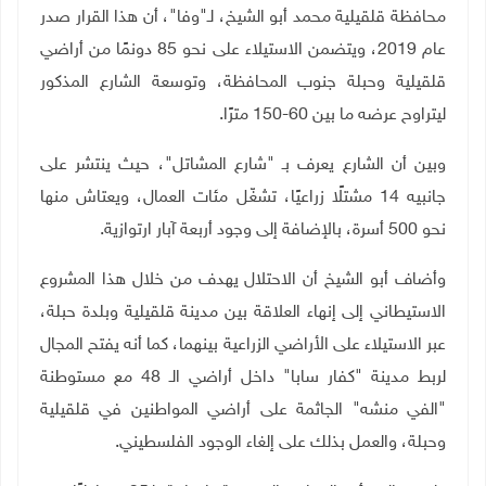
محافظة قلقيلية محمد أبو الشيخ، لـ"وفا"، أن هذا القرار صدر
عام 2019، ويتضمن الاستيلاء على نحو 85 دونمًا من أراضي
قلقيلية وحبلة جنوب المحافظة، وتوسعة الشارع المذكور
ليتراوح عرضه ما بين 60-150 مترًا.
وبين أن الشارع يعرف بـ "شارع المشاتل"، حيث ينتشر على
جانبيه 14 مشتلًا زراعيًا، تشغّل مئات العمال، ويعتاش منها
نحو 500 أسرة، بالإضافة إلى وجود أربعة آبار ارتوازية.
وأضاف أبو الشيخ أن الاحتلال يهدف من خلال هذا المشروع
الاستيطاني إلى إنهاء العلاقة بين مدينة قلقيلية وبلدة حبلة،
عبر الاستيلاء على الأراضي الزراعية بينهما، كما أنه يفتح المجال
لربط مدينة "كفار سابا" داخل أراضي الـ 48 مع مستوطنة
"الفي منشه" الجاثمة على أراضي المواطنين في قلقيلية
وحبلة، والعمل بذلك على إلغاء الوجود الفلسطيني
.