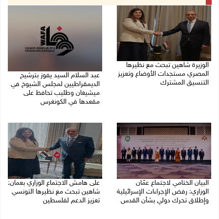
الوزيرة شاهين تبحث مع نظيرها
المصري مستجدات الأوضاع وتعزيز
عبد السلام السيد يفوز بترشيح
التنسيق المشترك
الديمقراطيين لمجلس الشيوخ في
ميشيغان وطليب تحافظ على
05/08/2026 10:43 م
مقعدها في الكونغرس
05/08/2026 06:43 م
البيان الختامي لاجتماع عمّان
على هامش الاجتماع الوزاري بعمان:
الوزاري: رفض الإجراءات الإسرائيلية
شاهين تبحث مع نظيرها التونسي
وإطلاق تحرك دولي بشأن القدس
تعزيز الدعم لفلسطين
05/08/2026 03:05 م
05/08/2026 03:01 م