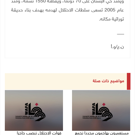
ويمتد حي البستان على 70 دونما، ويقطنه 1550 نسمة، ومنذ
عام 2005 تسعى سلطات الاحتلال لهدمه بهدف بناء حديقة
توراتية مكانه
.
ـــــــــــ
ن.ع/و.أ
مواضيع ذات صلة
مستعمرون يهاجمون مجددا تجمع
قوات الاحتلال تنصب حاجزا