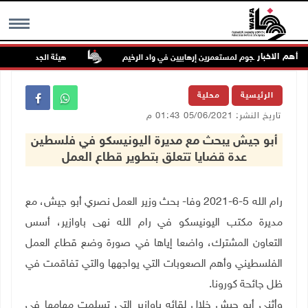
أهم الاخبار
هيئة الجدار: الاحتلال يطرح عطاءً لبناء 627 وحدة استعمارية جديد
MENU
الرئيسية
محلية
تاريخ النشر: 05/06/2021 01:43 م
أبو جيش يبحث مع مديرة اليونيسكو في فلسطين
عدة قضايا تتعلق بتطوير قطاع العمل
رام الله 5-6-2021 وفا- بحث وزير العمل نصري أبو جيش، مع
مديرة مكتب اليونيسكو في رام الله نهى باوازير، أسس
التعاون المشترك، واضعا إياها في صورة وضع قطاع العمل
الفلسطيني وأهم الصعوبات التي يواجهها والتي تفاقمت في
ظل جائحة كورونا.
وأثنى أبو جيش خلال لقائه باوازير التي تسلمت مهامها في