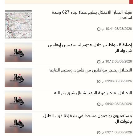
08/آب/2026 06:25 م
شعراء غزة يوثقون النزوح والفقد بقصائد من الخي ...
هيئة الجدار: الاحتلال يطرح عطاءً لبناء 627 وحدة
استعمار
08/آب/2026 06:23 م
08/08/2026 10:41 م
الجامعة العربية الأمريكية تختتم فعاليات تخريج ...
08/آب/2026 06:20 م
إصابة 6 مواطنين خلال هجوم لمستعمرين إرهابيين
في واد الر
إصابات بالاختناق خلال اقتحام الاحتلال قرية ال ...
08/آب/2026 05:52 م
08/08/2026 10:12 م
الحايك: نقود جهودا وطنية لحماية المواقع الأثر ...
الاحتلال يحتجز مواطنين من طمون ومخيم الفارعة
08/آب/2026 04:50 م
08/08/2026 09:33 م
أطفال مبتورو الأطراف يتحدّون الألم بكرة القدم ...
الاحتلال يقتحم قرية المغير شمال شرق رام الله
08/آب/2026 04:42 م
08/08/2026 09:32 م
جلسة لمجلس الأمن بشأن الضفة الغربية الثلاثاء ...
مستعمرون يهاجمون مسجدا في بلدة إذنا غرب الخليل
08/آب/2026 04:03 م
وقوات ال
50 طفلا وطفلة من القدس يستعدون للمغادرة إلى ا ...
08/08/2026 09:11 م
08/آب/2026 03:51 م