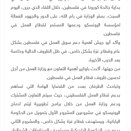
بداية جائحة كورونا في فلسطين، خلال اللقاء الذي جرى، اليوم
السبت، بمقر الوزارة في رام الله، على الدور والجهود الفعالة
لمؤسسة اليونسكو ودعمها المستمر لقطاع العمل في
فلسطين.
وأكد أبو جيش أهمية دعم سوق العمل في فلسطين بشكل
عام وقطاع غزة بشكل خاص، في ظل الظروف الحالية وخاصة
بعد الحرب الأخيرة.
من جهتها، أكدت باوازير أهمية التعاون مع وزارة العمل من أجل
تحسين ظروف قطاع العمل في فلسطين.
وتباحث الطرفان بعدد من القضايا الهامة التي تساهم
بدعم قطاع العمل الفلسطيني، حيث سيتم التعاون المشترك
ودعم وزارة العمل من خلال برامج تطويرية ليتم ادماج
اليونيسكو في مشروعين المشروع الأول بتمويل من الحكومة
اليابانية، ويستهدف قطاع غزة بشكل خاص، والمشروع الثاني
بدعم من الحكومة البلجيكية ويستهدف المحافظات الشمالية،