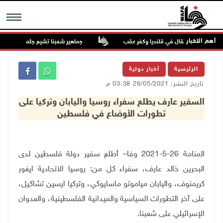
أهم الاخبار
الدهم والاعتقال في قلنديا وكفر عقب
جماهير شعبنا تشيع جثمان الشهيد علا
MENU
الرئيسية
أخبار دولية
تاريخ النشر: 26/05/2021 03:38 م
السفير عارف يطلع سفراء روسيا واليابان وتركيا على
تطورات الأوضاع في فلسطين
المنامة 26-5-2021 وفا– أطلع سفير دولة فلسطين لدى
البحرين خالد عارف، سفراء كل من: روسيا الاتحادية ايغور
كريمنوف، واليابان مياموتو ماسايوكي، وتركيا ايسين تشاكيل،
على آخر التطورات السياسية والميدانية الفلسطينية، والعدوان
الإسرائيلي على شعبنا.