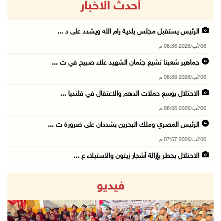
أحدث الاخبار
الرئيس يستقبل مجلس بلدية رام الله ويشدد على د ...
06/آب/2026 08:36 م
جماهير شعبنا تشيع جثمان الشهيد علاء صبيح في ت ...
06/آب/2026 08:33 م
الاحتلال يوسع حملات الدهم والاعتقال في قلنديا ...
06/آب/2026 08:06 م
الرئيس المصري وملك البحرين يشددان على ضرورة ت ...
06/آب/2026 07:57 م
الاحتلال يخطر بإزالة أشجار زيتون والاستيلاء ع ...
06/آب/2026 07:53 م
فيديو
رابطة العالم الإسلامي تدين تواصل انتهاكات الا ...
06/آب/2026 07:36 م
اليونيسف: استشهاد 300 طفل منذ وقف إطلاق النار ...