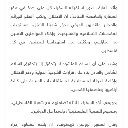
وأكد العارف لدى استقباله السفراء كل على حدة في مقر
السفارة بالعاصمة المنامة، أن الاحتلال يرتكب أفظع الجرائم
والمجازر والتطهير العرقي بحق شعبنا الأعزل، ويستهدف
المقدسات الإسلامية والمسيحية، وإخلاء المواطنين الآمنين
من منازلهم، ويكثف من استهدافها للمدنيين في كل
فلسطين.
وشدد على أن السلام المنشود لا يتحقق إلا بتحقيق السلام
الشامل والعادل بناء على قرارات الشرعية الدولية ودحر الاحتلال
وإقامة الدولة الفلسطينية المستقلة ذات السيادة على كافة
أراضيها وعاصمتها القدس
.
بدورهم، أكد السفراء الثلاثة تضامنهم مع شعبنا الفلسطيني،
ودعمهم للقضية الفلسطينية، ولمبدأ حل الدولتين
.
وقال السفير الروسي كريمنوف، ان بلاده ستعاود إجراء