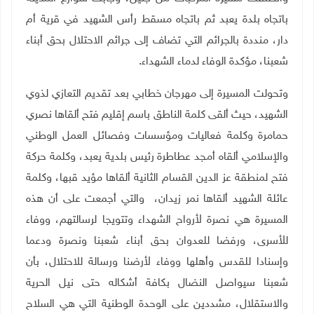
باتجاه بلدة يعبد ثم باتجاه مسقط رأس الشهيد في قرية أم
دار، منددة بالجرائم التي تضاف إلى جرائم الاحتلال بحق أبناء
شعبنا، مؤكدة الوفاء لدماء الشهداء
.
وتحولت المسيرة إلى مهرجان خطابي بعد تقديم التعازي لذوي
الشهيد، حيث ألقى كلمة الناطق باسم إقليم فتح ألقاها نصري
حمامرة وكلمة فعاليات ومؤسسات وفصائل العمل الوطني
والإسلامي ألقاه أمجد عطاطرة رئيس بلدية يعبد، وكلمة حركة
فتح لمنطقة عز الدين القسام الثانية ألقاها مؤيد قبها، وكلمة
عائلة الشهيد ألقاها نمر زيدان، والتي أجمعت على أن هذه
المسيرة هي نصرة لأرواح الشهداء وتتويجا لرسالتهم، ووفاء
للأسرى، ورفضا للعدوان بحق أبناء شعبنا ونصرة ودعما
وإسنادا للقدس وأهلها ووفاء لأرضنا ورسالة للاحتلال، بأن
شعبنا سيواصل النضال بكافة أشكاله حتى نيل الحرية
والاستقلال، مشددين على الوحدة الوطنية التي هي السلاح