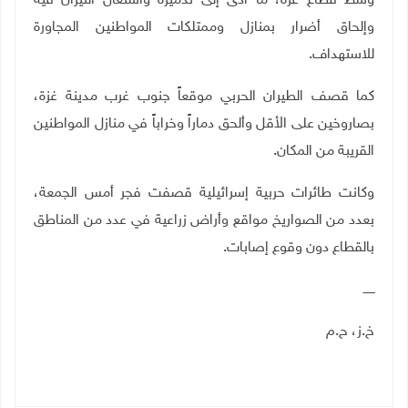
وسط قطاع غزة، ما أدى إلى تدميره واشتعال النيران فيه
وإلحاق أضرار بمنازل وممتلكات المواطنين المجاورة
للاستهداف.
كما قصف الطيران الحربي موقعاً جنوب غرب مدينة غزة،
بصاروخين على الأقل وألحق دماراً وخراباً في منازل المواطنين
القريبة من المكان.
وكانت طائرات حربية إسرائيلية قصفت فجر أمس الجمعة،
بعدد من الصواريخ مواقع وأراض زراعية في عدد من المناطق
بالقطاع دون وقوع إصابات.
ــــــ
خ.ز، ح.م