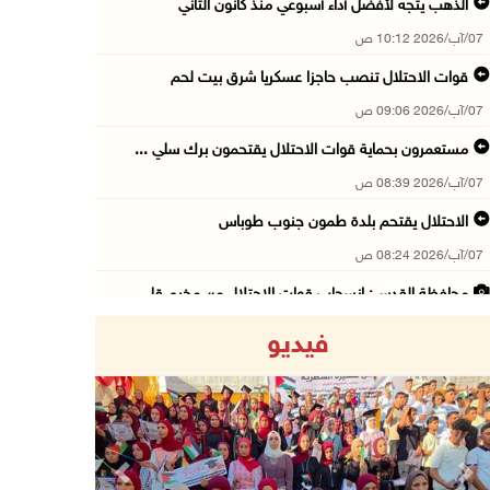
الذهب يتجه لأفضل أداء أسبوعي منذ كانون الثاني
07/آب/2026 10:12 ص
قوات الاحتلال تنصب حاجزا عسكريا شرق بيت لحم
07/آب/2026 09:06 ص
مستعمرون بحماية قوات الاحتلال يقتحمون برك سلي ...
07/آب/2026 08:39 ص
الاحتلال يقتحم بلدة طمون جنوب طوباس
07/آب/2026 08:24 ص
محافظة القدس: انسحاب قوات الاحتلال من مخيم قل ...
07/آب/2026 08:23 ص
فيديو
الطقس: أجواء صافية صيفية والحرارة حول معدلها ...
07/آب/2026 08:15 ص
تواصل انتهاكات الاحتلال والمستعمرين: اعتقالات ...
06/آب/2026 11:53 م
Previous
Next