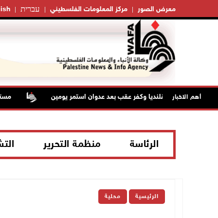
עברית
معرض الصور
مركز المعلومات الفلسطيني
ish
لال من مخيم قلنديا وكفر عقب بعد عدوان استمر يومين
مستعمرو
أهم الاخبار
الرئاسة
منظمة التحرير
الت
الرئيسية
محلية