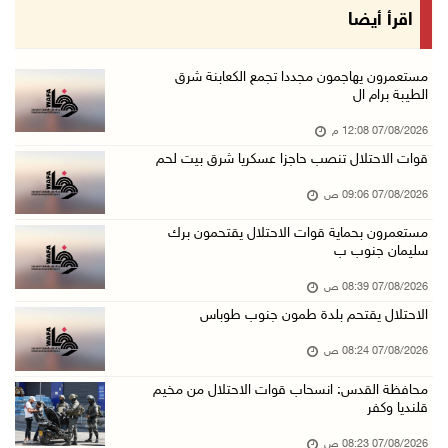
قوات الاحتلال تقتحم يعبد جنوب غرب جنين
اقرأ أيضا
06/آب/2026 10:49 م
48 إصابة منذ بدء عدوان الاحتلال على مخيم قلند ...
مستعمرون يهاجمون مجددا تجمع الكعابنة شرق
الطيبة برام ال
06/آب/2026 10:45 م
07/08/2026 12:08 م
الاحتلال يعتقل شابين من المغير
قوات الاحتلال تنصب حاجزا عسكريا شرق بيت لحم
06/آب/2026 10:27 م
07/08/2026 09:06 ص
وزير الداخلية يبحث مع مكافحة المخدرات الدولي ...
06/آب/2026 10:01 م
مستعمرون بحماية قوات الاحتلال يقتحمون برك
سليمان جنوب ب
رئيس بلدية الخليل يطلع وفدا أميركيا على تطورا ...
07/08/2026 08:39 ص
06/آب/2026 09:59 م
الاحتلال يقتحم بلدة طمون جنوب طوباس
07/08/2026 08:24 ص
06/آب/2026 09:17 م
محافظة القدس: انسحاب قوات الاحتلال من مخيم
إصابة مسن بجروح ورضوض إثر اعتداء جيش الاحتلال ...
قلنديا وكفر
06/آب/2026 09:13 م
07/08/2026 08:23 ص