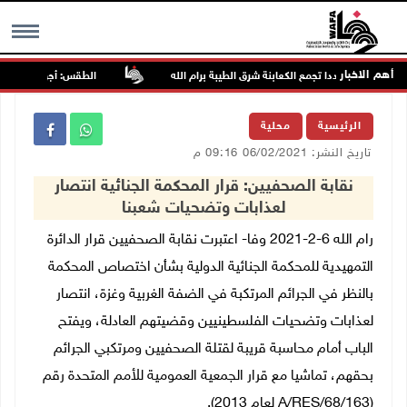
أهم الاخبار
اجمون مجددا تجمع الكعابنة شرق الطيبة برام الله
الطقس: أجواء صافية صيفي
MENU
الرئيسية
محلية
تاريخ النشر: 06/02/2021 09:16 م
نقابة الصحفيين: قرار المحكمة الجنائية انتصار
لعذابات وتضحيات شعبنا
رام الله 6-2-2021 وفا- اعتبرت نقابة الصحفيين قرار الدائرة
التمهيدية للمحكمة الجنائية الدولية بشأن اختصاص المحكمة
بالنظر في الجرائم المرتكبة في الضفة الغربية وغزة، انتصار
لعذابات وتضحيات الفلسطينيين وقضيتهم العادلة، ويفتح
الباب أمام محاسبة قريبة لقتلة الصحفيين ومرتكبي الجرائم
بحقهم، تماشيا مع قرار الجمعية العمومية للأمم المتحدة رقم
(A/RES/68/163 لعام 2013).