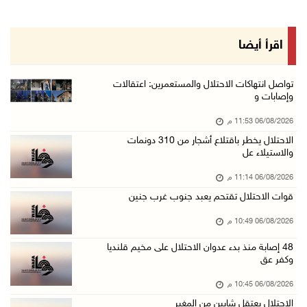
06/آب/2026 09:08 م
الرئيس يستقبل مجلس بلدية رام الله ويشدد على د ...
اقرأ أيضا
06/آب/2026 08:36 م
جماهير شعبنا تشيع جثمان الشهيد علاء صبيح في ت ...
تواصل انتهاكات الاحتلال والمستعمرين: اعتقالات
وإصابات و
06/آب/2026 08:33 م
06/08/2026 11:53 م
الاحتلال يوسع حملات الدهم والاعتقال في قلنديا ...
الاحتلال يخطر باقتلاع أشجار من 310 دونمات
06/آب/2026 08:06 م
والاستيلاء عل
الرئيس المصري وملك البحرين يشددان على ضرورة ت ...
06/08/2026 11:14 م
06/آب/2026 07:57 م
قوات الاحتلال تقتحم يعبد جنوب غرب جنين
الاحتلال يخطر بإزالة أشجار زيتون والاستيلاء ع ...
06/08/2026 10:49 م
06/آب/2026 07:53 م
48 إصابة منذ بدء عدوان الاحتلال على مخيم قلنديا
رابطة العالم الإسلامي تدين تواصل انتهاكات الا ...
وكفر عق
06/آب/2026 07:36 م
06/08/2026 10:45 م
اليونيسف: استشهاد 300 طفل منذ وقف إطلاق النار ...
الاحتلال يعتقل شابين من المغير