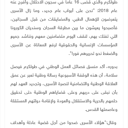
طولكرم والذي قضى 16 عاما في سجون الاحتلال وأفرج عنه
عام 2018: "نحن على أبواب عام جديد، وما زال الأسرى
يتعرضون للإهمال الطبي والمضايقات من قبل السجانين،
فأصبحوا يعيشون ما بين مطرقة السجان وسنديان الكورونا
التي تفتك بهم، لنقف اليوم متضامنين معهم ونناشد جميع
المؤسسات الإنسانية والحقوقية لرفع المعاناة عن الأسرى
والضغط نحو تحريرهم فورا".
بدوره، أكد منسق فصائل العمل الوطني في طولكرم فيصل
سلامة، أن هذه الوقفة الأسبوعية رسالة وطنية تعبر عن عمق
العلاقة الوطنية والتضامنية لنصرة الأسرى، وتجديد العهد لهم
بأن نبقى على دربهم وعلى قضاياهم الوطنية حتى تحقيق
حلمهم بالحرية والاستقلال والعودة ولإقامة دولتهم المستقلة
وعاصمتها القدس.
وقال:"هؤلاء الأسرى ضحوا من أجل قضية عادلة وأهداف