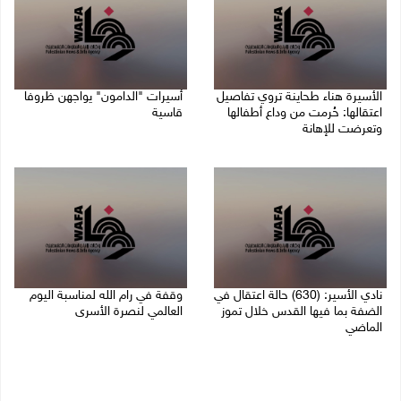
الأسيرة هناء طحاينة تروي تفاصيل
أسيرات "الدامون" يواجهن ظروفا
اعتقالها: حُرمت من وداع أطفالها
قاسية
وتعرضت للإهانة
05/08/2026 11:47 ص
05/08/2026 12:39 م
نادي الأسير: (630) حالة اعتقال في
وقفة في رام الله لمناسبة اليوم
الضفة بما فيها القدس خلال تموز
العالمي لنصرة الأسرى
الماضي
03/08/2026 01:40 م
04/08/2026 02:33 م