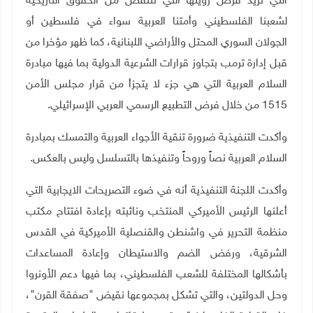
التي تريد فرض رؤيتها التي تنتقص من الحقوق التاريخية
لشعبنا الفلسطيني وأمتنا العربية سواء في فلسطين أو
الجولان السوري المحتل والأراضي اللبنانية، كما ظهر مؤخرا من
قبل إدارة ترمب بتجاوز قرارات الشرعية الدولية بما فيها مبادرة
السلام العربية التي هي جزء لا يتجزأ من قرار مجلس الأمن
1515 من خلال فرض التطبيع الرسمي العربي الإسرائيلي.
وأكدت التنفيذية ضرورة تنقية الأجواء العربية والتمسك بمبادرة
السلام العربية نصاً وروحاً وتنفيذها بالتسلسل وليس بالعكس.
وأكدت اللجنة التنفيذية أنه في ضوء التصريحات الايجابية التي
أعلنها الرئيس الأميركي المنتخب ونائبته بإعادة افتتاح مكتب
منظمة التحرير في واشنطن والقنصلية الأميركية في القدس
الشرقية، ورفض الضم والاستيطان وإعادة المساعدات
بأشكالها المختلفة للشعب الفلسطيني، بما فيها دعم الأونروا
وحل الدولتين، والتي تشكل بمجموعها نقيض "صفقة القرن"،