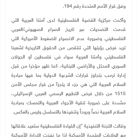
وفق قرار الأمم المتحدة رقم 194.
وأكدت مركزية القضية الفلسطينية لدى أمتنا العربية التي
قدمت التضحيات عبر تاريخ الصراع الصهيوني/العربي
الفلسطيني وضرورة عدم الانصياع للضغوط الأميركية التي
تريد فرض رؤيتها التي تنتقص من الحقوق التاريخية لشعبنا
الفلسطيني وأمتنا العربية سواء في فلسطين أو الجولان
السوري المحتل والأراضي اللبنانية، كما ظهر مؤخرا من قبل
إدارة ترمب بتجاوز قرارات الشرعية الدولية بما فيها مبادرة
السلام العربية التي هي جزء لا يتجزأ من قرار مجلس الأمن
1515 من خلال فرض التطبيع الرسمي العربي الإسرائيلي،
مشددة على ضرورة تنقية الأجواء العربية والتمسك بمبادرة
السلام العربية نصاً وروحاً وتنفيذها بالتسلسل وليس بالعكس.
وقالت اللجنة التنفيذية "إن القيادة الفلسطينية ستعيد علاقاتها
مع الولايات المتحدة الأميركية إذا ما نفذت الإدارة الأميركية