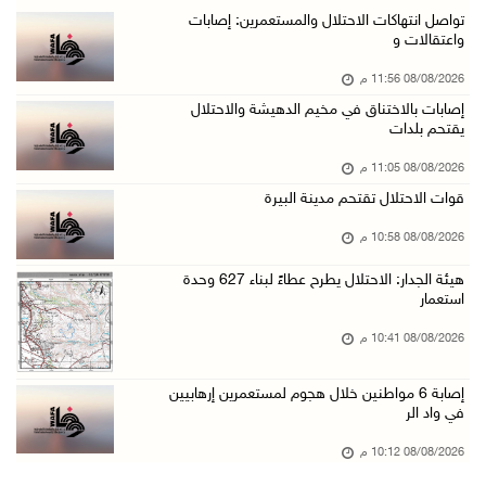
مستعمرون يهاجمون قرية أبو فلاح
تواصل انتهاكات الاحتلال والمستعمرين: إصابات
واعتقالات و
08/آب/2026 07:07 م
08/08/2026 11:56 م
مستعمرون يقتحمون بلدة بيت عور التحتا وقرية جل ...
إصابات بالاختناق في مخيم الدهيشة والاحتلال
08/آب/2026 06:39 م
يقتحم بلدات
فلسطين تدين الهجوم على ناقلة إماراتية في مضيق ...
08/08/2026 11:05 م
08/آب/2026 06:25 م
قوات الاحتلال تقتحم مدينة البيرة
شعراء غزة يوثقون النزوح والفقد بقصائد من الخي ...
08/08/2026 10:58 م
08/آب/2026 06:23 م
هيئة الجدار: الاحتلال يطرح عطاءً لبناء 627 وحدة
الجامعة العربية الأمريكية تختتم فعاليات تخريج ...
استعمار
08/آب/2026 06:20 م
08/08/2026 10:41 م
إصابات بالاختناق خلال اقتحام الاحتلال قرية ال ...
إصابة 6 مواطنين خلال هجوم لمستعمرين إرهابيين
08/آب/2026 05:52 م
في واد الر
الحايك: نقود جهودا وطنية لحماية المواقع الأثر ...
08/08/2026 10:12 م
08/آب/2026 04:50 م