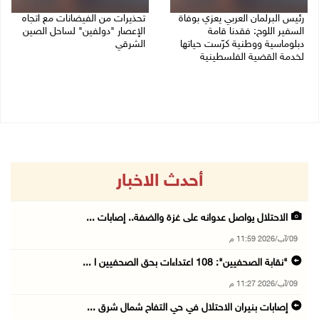
رئيس البرلمان العربي يعزي بوفاة
تحذيرات من الفيضانات مع اتجاه
السفير اللوح: فقدنا قامة
الإعصار "دولفين" لساحل الصين
دبلوماسية ووطنية كرّست حياتها
الشرقي
لخدمة القضية الفلسطينية
09/08/2026 01:40 م
09/08/2026 03:05 م
أحدث الاخبار
الاحتلال يواصل عدوانه على غزة والضفة.. إصابات ...
09/آب/2026 11:59 م
"نقابة الصحفيين": 108 اعتداءات بحق الصحفيين ا ...
09/آب/2026 11:27 م
إصابات بنيران الاحتلال في حي التفاح شمال شرق ...