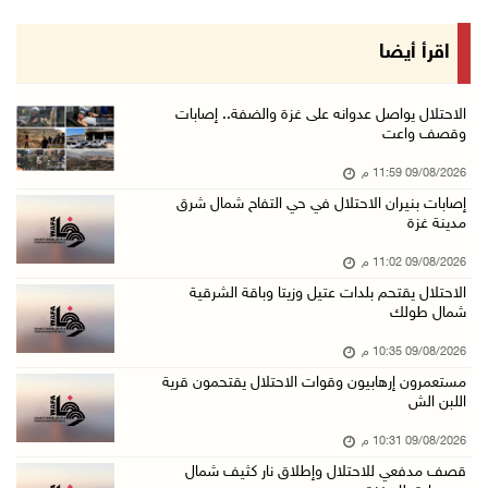
09/آب/2026 08:57 م
الصليب الأحمر يُسهل نقل 37 معتقلا أفرج عنهم إ ...
اقرأ أيضا
09/آب/2026 07:54 م
الاحتلال يقتحم برك سليمان جنوب بيت لحم
الاحتلال يواصل عدوانه على غزة والضفة.. إصابات
وقصف واعت
09/آب/2026 07:33 م
09/08/2026 11:59 م
مستعمرون إرهابيون يهاجمون قرية المغير والاحتل ...
إصابات بنيران الاحتلال في حي التفاح شمال شرق
09/آب/2026 07:02 م
مدينة غزة
ياسر عباس يُهنئ الأمين العام لجبهة التحرير ال ...
09/08/2026 11:02 م
09/آب/2026 06:30 م
الاحتلال يقتحم بلدات عتيل وزيتا وباقة الشرقية
شمال طولك
الجامعة العربية تنعى السفير دياب اللوح
09/آب/2026 05:28 م
09/08/2026 10:35 م
مستعمرون إرهابيون وقوات الاحتلال يقتحمون قرية
ثلاث إصابات برصاص الاحتلال في مدينة خان يونس
اللبن الش
09/آب/2026 05:04 م
09/08/2026 10:31 م
سلطة المياه: تنظيم مياه الأغوار الشمالية يهدف ...
قصف مدفعي للاحتلال وإطلاق نار كثيف شمال