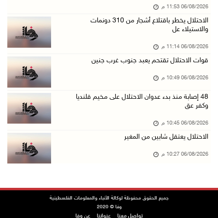
06/08/2026 11:53 م
الاحتلال يوسع حملات الدهم والاعتقال في قلنديا ...
الاحتلال يخطر باقتلاع أشجار من 310 دونمات
06/آب/2026 08:06 م
والاستيلاء عل
الرئيس المصري وملك البحرين يشددان على ضرورة ت ...
06/08/2026 11:14 م
06/آب/2026 07:57 م
قوات الاحتلال تقتحم يعبد جنوب غرب جنين
الاحتلال يخطر بإزالة أشجار زيتون والاستيلاء ع ...
06/08/2026 10:49 م
06/آب/2026 07:53 م
48 إصابة منذ بدء عدوان الاحتلال على مخيم قلنديا
رابطة العالم الإسلامي تدين تواصل انتهاكات الا ...
وكفر عق
06/آب/2026 07:36 م
06/08/2026 10:45 م
اليونيسف: استشهاد 300 طفل منذ وقف إطلاق النار ...
الاحتلال يعتقل شابين من المغير
06/آب/2026 07:34 م
06/08/2026 10:27 م
الاحتلال يدمّر بيت الزوجية قبل ساعات من الزفا ...
06/آب/2026 07:27 م
إصابتان بالرصاص والاعتداء خلال اقتحام الاحتلا ...
جميع الحقوق محفوظة لوكالة الأنباء والمعلومات الفلسطينية
وفا © 2020
06/آب/2026 06:56 م
تواصل معنا
عنواننا
عن وفا