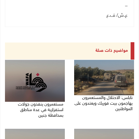
–
ع.ش/ ف.ع
مواضيع ذات صلة
نابلس: الاحتلال والمستعمرون
يهاجمون بيت فوريك ويعتدون على
مستعمرون ينفذون جولات
المواطنين
استفزازية في عدة مناطق
بمحافظة جنين
07/08/2026 06:04 م
07/08/2026 02:08 م