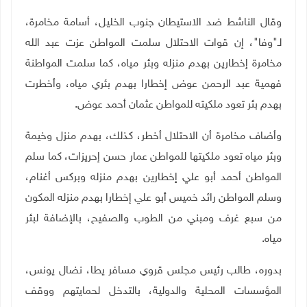
وقال الناشط ضد الاستيطان جنوب الخليل، أسامة مخامرة،
لـ"وفا"، إن قوات الاحتلال سلمت المواطن عزت عبد الله
مخامرة إخطارين بهدم منزله وبئر مياه، كما سلمت المواطنة
فهمية عبد الرحمن عوض إخطارا بهدم بئري مياه، وأخطرت
بهدم بئر تعود ملكيته للمواطن عثمان أحمد عوض.
وأضاف مخامرة أن الاحتلال أخطر، كذلك، بهدم منزل وخيمة
وبئر مياه تعود ملكيتها للمواطن عمار حسن إحريزات، كما سلم
المواطن أحمد أبو علي إخطارين بهدم منزله وبركس أغنام،
وسلم المواطن رائد خميس أبو علي إخطارا بهدم منزله المكون
من سبع غرف ومبني من الطوب والصفيح، بالإضافة لبئر
مياه
.
بدوره، طالب رئيس مجلس قروي مسافر يطا، نضال يونس،
المؤسسات المحلية والدولية، بالتدخل لحمايتهم ووقف