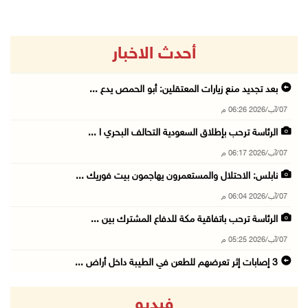
أحدث الاخبار
بعد تجديد منع زيارات المعتقلين: أبو الحمص يدع ...
07/آب/2026 06:26 م
الرئاسة ترحب بإطلاق السعودية التحالف البحري ا ...
07/آب/2026 06:17 م
نابلس: الاحتلال والمستعمرون يهاجمون بيت فوريك ...
07/آب/2026 06:04 م
الرئاسة ترحب باتفاقية مكة للدفاع المشترك بين ...
07/آب/2026 05:25 م
3 إصابات إثر تعرضهم للطعن في الطيبة داخل أراض ...
07/آب/2026 04:57 م
فيديو
بيروت: اللجنة الفنية للمجلس الوطني تناقش التر ...