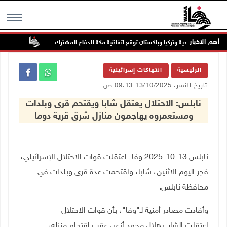
أهم الاخبار
السعودية وتركيا وباكستان توقع اتفاقية مكة للدفاع المشترك
الطقس: أ
MENU
الرئيسية
انتهاكات إسرائيلية
تاريخ النشر: 13/10/2025 09:13 ص
نابلس: الاحتلال يعتقل شابا ويقتحم قرى وبلدات
ومستعمروه يهاجمون منازل شرق قرية دوما
نابلس 13-10-2025 وفا- اعتقلت قوات الاحتلال الإسرائيلي،
فجر اليوم الاثنين، شابا، واقتحمت عدة قرى وبلدات في
محافظة نابلس
.
وأفادت مصادر أمنية لـ"وفا"، بأن قوات الاحتلال
اعتقلت الشاب هلال محمد أزعر، عقب اقتحام منزله،