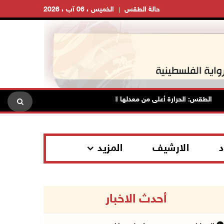
حالة الطقس
الخميس ، 06 آب ، 2026
الطقس: الحرارة أعلى من معدلها السنوي العام
الاحتلال يقتحم ق
د
الارشيف
المزيد
أحدث الاخبار