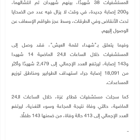
المستشفيات
38 شهيدًا، بينهم شهيدان تم انتشالهما،
و200 إصابة جديدة، في وقت لا يزال فيه عدد من الضحايا
تحت الأنقاض وفي الطرقات، وسط عجز طواقم الإسعاف عن
الوصول إليهم.
وفيما يتعلق بـ"شهداء لقمة العيش"، فقد وصل إلى
المستشفيات خلال الساعات الـ24 الماضية
14 شهيدا
و143 إصابة، ليرتفع العدد الإجمالي إلى 2,479 شهيدًا وأكثر
من 18,091 إصابة جراء استهداف الطوابير ومناطق توزيع
المساعدات.
كما سجلت مستشفيات قطاع غزة، خلال الساعات الـ24
الماضية،
حالتي وفاة نتيجة المجاعة وسوء التغذية، ليرتفع
العدد الإجمالي إلى 413 حالة وفاة، من ضمنها 143 طفلًا.
ــ