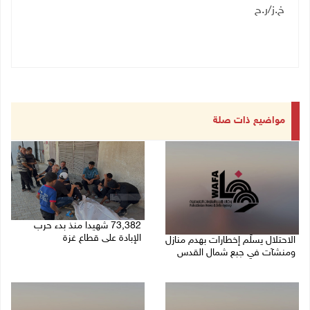
خ.ز/ر.ح
مواضيع ذات صلة
73,382 شهيدا منذ بدء حرب
الإبادة على قطاع غزة
الاحتلال يسلّم إخطارات بهدم منازل
ومنشآت في جبع شمال القدس
06/08/2026 01:42 م
06/08/2026 02:02 م