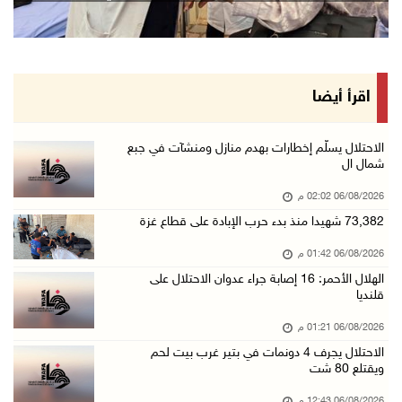
06/آب/2026 12:36 م
"التعاون الإسلامي" تدين عدوان الاحتلال على مخ ...
06/آب/2026 12:31 م
الحصار يعيد صناعة الفخار إلى الواجهة في غزة
اقرأ أيضا
06/آب/2026 12:25 م
الاحتلال يواصل تجريف الأراضي في زبوبا وعربونة ...
الاحتلال يسلّم إخطارات بهدم منازل ومنشآت في جبع
شمال ال
06/آب/2026 12:17 م
06/08/2026 02:02 م
محافظة القدس: العدوان على مخيم قلنديا يستهدف ...
73,382 شهيدا منذ بدء حرب الإبادة على قطاع غزة
06/آب/2026 12:16 م
06/08/2026 01:42 م
الاحتلال يعتقل 3 مواطنين من أريحا
الهلال الأحمر: 16 إصابة جراء عدوان الاحتلال على
06/آب/2026 12:15 م
قلنديا
الرئاسة تدين وتحذر الاحتلال من استمرار حربه ا ...
06/08/2026 01:21 م
06/آب/2026 11:53 ص
الاحتلال يجرف 4 دونمات في بتير غرب بيت لحم
ويقتلع 80 شت
الاحتلال يهدم منزلا شرق الخليل
06/آب/2026 11:50 ص
06/08/2026 12:43 م