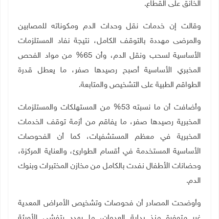
الخانق على القطاع.
وقالت إن خدمات نقل وحدات الدم ومكوناته للمصابين
والمرضى مهددة بالتوقف الكامل، نتيجة نفاد المستلزمات
الأساسية لسحب ونقل الدم، وأن
65
% من مواد الفحص
المخبري الأساسية أصبح رصيدها صفر، ما يعطل قدرة
الطواقم الطبية على التشخيص والمتابعة
.
وأضافت أن ما نسبته
53
% من المستهلكات والمستلزمات
المخبرية رصيدها صفر، ما يفاقم من أزمة توقف الخدمات
المخبرية في معظم المستشفيات، كما أن الفحوصات
الأساسية المستخدمة في أقسام الطوارئ، والعناية المركزة،
وحضانات الأطفال نفدت بالكامل من مخازن المختبرات وبنوك
الدم
.
وأوضحت المصادر أن فحوصات وتشخيص الأمراض المعدية
غير متوفرة منذ بداية العدوان، ما يهدد بتفشي الأوبئة