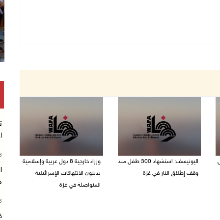
ت
ا
26
ل
اليونيسف: استشهاد 300 طفل منذ
وزراء خارجية 8 دول عربية وإسلامية
وقف إطلاق النار في غزة
يدينون الانتهاكات الإسرائيلية
د
المتواصلة في غزة
06/08/2026 07:34 م
26
06/08/2026 02:17 م
ق