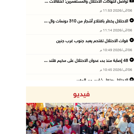
تواصل انتهاكات الاحتلال والمستعمرين: اعتقالات ...
06/آب/2026 11:53 م
الاحتلال يخطر باقتلاع أشجار من 310 دونمات وال ...
06/آب/2026 11:14 م
قوات الاحتلال تقتحم يعبد جنوب غرب جنين
06/آب/2026 10:49 م
48 إصابة منذ بدء عدوان الاحتلال على مخيم قلند ...
06/آب/2026 10:45 م
الاحتلال يعتقل شابين من المغير
06/آب/2026 10:27 م
فيديو
وزير الداخلية يبحث مع مكافحة المخدرات الدولي ...
06/آب/2026 10:01 م
رئيس بلدية الخليل يطلع وفدا أميركيا على تطورا ...
06/آب/2026 09:59 م
Previous
Next