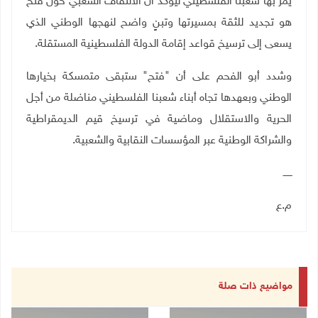
يمر بها شعبنا الفلسطيني ليؤكد أن الالتفاف الشعبي حول فتح
هو تجديد للثقة بمسيرتها وتبنٍ واضح لنهجها الوطني الذي
يسعى إلى ترسيخ قواعد إقامة الدولة الفلسطينية المستقلة
.
وشدد أبو الفحم على أن "فتح" ستبقى متمسكة بخيارها
الوطني وبعهدها تجاه أبناء شعبنا الفلسطيني مناضلة من أجل
الحرية والاستقلال وماضية في ترسيخ قيم الديمقراطية
والشراكة الوطنية عبر المؤسسات النقابية والشعبية.
ــــــ
م.ع
مواضيع ذات صلة