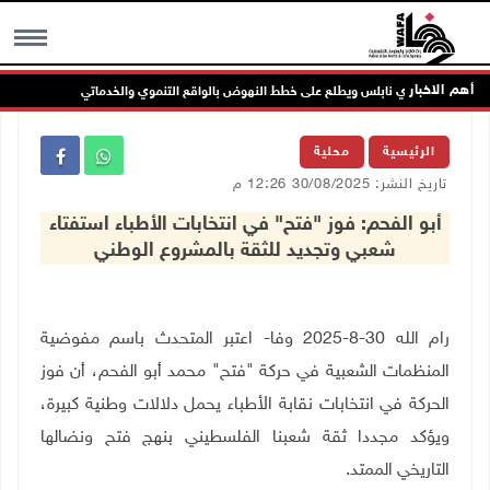
أهم الاخبار
ء مجلس بلدي نابلس ويطلع على خطط النهوض بالواقع التنموي والخدماتي
لج
MENU
الرئيسية
محلية
تاريخ النشر: 30/08/2025 12:26 م
أبو الفحم: فوز "فتح" في انتخابات الأطباء استفتاء
شعبي وتجديد للثقة بالمشروع الوطني
رام الله 30-8-2025 وفا- اعتبر المتحدث باسم مفوضية
المنظمات الشعبية في حركة "فتح" محمد أبو الفحم، أن فوز
الحركة في انتخابات نقابة الأطباء يحمل دلالات وطنية كبيرة،
ويؤكد مجددا ثقة شعبنا الفلسطيني بنهج فتح ونضالها
التاريخي الممتد
.