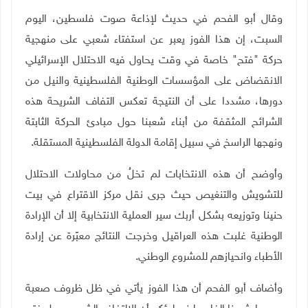
وقال أبو الفحم في حديث لإذاعة صوت فلسطين، اليوم
السبت، إن هذا الفوز يعبر عن استفتاء شعبي على منهجية
حركة "فتح" خاصة في وقت يحاول فيه الاحتلال الإسرائيلي
الانقضاض على المؤسسات الوطنية الفلسطينية والنيل من
دورها، مشددا على أن النتيجة تعكس التفاف الشريحة هذه
الشرائح المثقفة من أبناء شعبنا حول مبادئ الحركة الثابتة
ونهجها الراسخ في سبيل إقامة الدولة الفلسطينية المستقلة
.
وأوضح أن هذه الانتخابات لم تخلُ من محاولات الاحتلال
للتشويش والتنغيص حيث جرى نقل مركز الاقتراع في بيت
حنينا وتوزيعه بشكل أربك سير العملية الانتخابية إلا أن الإرادة
الوطنية غلبت هذه العراقيل وخرجت النتائج معبّرة عن إرادة
الأطباء وانحيازهم للمشروع الوطني
.
وأضاف أبو الفحم أن هذا الفوز يأتي في ظل ظروف صعبة