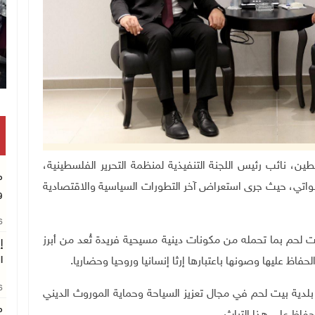
س دولة فلسطين، نائب رئيس اللجنة التنفيذية لمنظمة التحرير الفلسطينية،
م
نواتي، حيث جرى استعراض آخر التطورات السياسية والاقتصادية
و
26
يت لحم بما تحمله من مكونات دينية مسيحية فريدة تُعد من أبرز
إ
ا
فاظ عليها وصونها باعتبارها إرثا إنسانيا وروحيا وحضاريا.
26
 بلدية بيت لحم في مجال تعزيز السياحة وحماية الموروث الديني
م