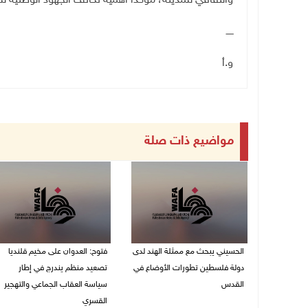
والثقافي للمدينة، مؤكدا أهمية تكاتف الجهود الوطنية لل
ـــــ
و.أ
مواضيع ذات صلة
الحسيني يبحث مع ممثلة الهند لدى
فتوح: العدوان على مخيم قلنديا
دولة فلسطين تطورات الأوضاع في
تصعيد منظم يندرج في إطار
القدس
سياسة العقاب الجماعي والتهجير
القسري