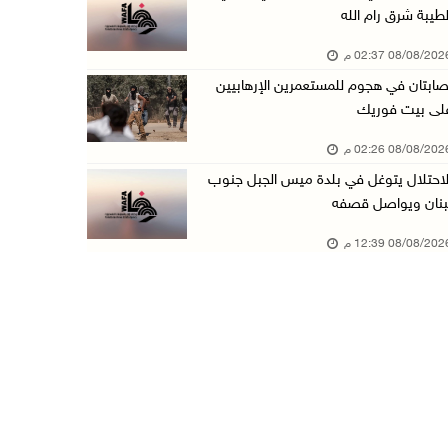
لطيبة شرق رام الله
الاحتلال يتوغل في بلدة ميس الجبل جنوب لبنان و ...
08/08/20 02:37 م
08/آب/2026 12:39 م
صابتان في هجوم للمستعمرين الإرهابيين
سلطة المياه تطلق مشروعا وطنيا يقود التحول نحو ...
لى بيت فوريك
08/آب/2026 12:30 م
08/08/20 02:26 م
الإعصار "دولفين" يضرب أوكيناوا باليابان والصي ...
لاحتلال يتوغل في بلدة ميس الجبل جنوب
08/آب/2026 12:08 م
بنان ويواصل قصفه
42 الف مسافر تنقلوا عبر معبر الكرامة الأسبوع ...
08/08/20 12:39 م
08/آب/2026 11:44 ص
الاحتلال يواصل تجريف أراضٍ في سنجل شمال رام ...
08/آب/2026 11:35 ص
منتخبنا الوطني للتايكواندو يستهل مشاركته في ب ...
08/آب/2026 11:06 ص
"فانا": الثقافة البحرينية تـصون الهوية الوطني ...