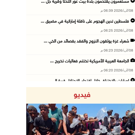
مستعمرون يقتحمون بلدة بيت عور التحتا وقرية جل ...
08/آب/2026 06:39 م
فلسطين تدين الهجوم على ناقلة إماراتية في مضيق ...
08/آب/2026 06:25 م
شعراء غزة يوثقون النزوح والفقد بقصائد من الخي ...
08/آب/2026 06:23 م
الجامعة العربية الأمريكية تختتم فعاليات تخريج ...
08/آب/2026 06:20 م
إصابات بالاختناق خلال اقتحام الاحتلال قرية ال ...
08/آب/2026 05:52 م
فيديو
الحايك: نقود جهودا وطنية لحماية المواقع الأثر ...
08/آب/2026 04:50 م
أطفال مبتورو الأطراف يتحدّون الألم بكرة القدم ...
08/آب/2026 04:42 م
Previous
Next