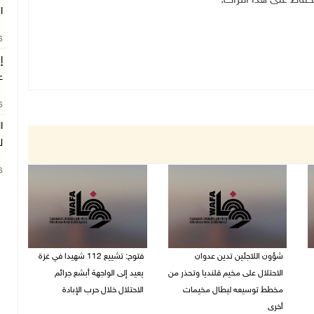
حفاظ على هذا التراث.
ا
26
إ
ع
26
ا
ل
26
شؤون اللاجئين تدين عدوان
فتوح: تشييع 112 شهيدا في غزة
الاحتلال على مخيم قلنديا وتحذر من
يعيد إلى الواجهة أبشع جرائم
مخطط توسيعه ليطال مخيمات
الاحتلال خلال حرب الإبادة
أخرى