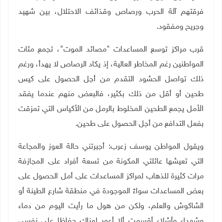
فرقتهم آلة الحرب ورصاص وقذائف الاحتلال، بين شهيد
وجريح ومفقود.
قرب مراكز توسع المساعدات "مصائد الموت"، تجمع مئات
المواطنين رغم المخاطر العالية، إذ يكاد الرصاص لا يهدأ، ورغم
ذلك تواصل الحشود التقدم من أجل الحصول على كيس
طحين أو أقل من ذلك بكثير، فالبعض منهم عندما يفقد
الأمل يجمع الطحين المخلوط بالرمل من الأكياس التي تمزقت
بفعل التدافع من أجل الحصول على طحين.
ويقول المواطن يوسف زعرب: أجبرتني حالة العوز والمجاعة
التي تعيشها عائلتي المكونة من تسعة أفراد على المجازفة
مرات كثيرة للذهاب لمراكز المساعدات على أمل الحصول على
بعض المساعدات سواءً الموجودة في منطقة شارع الطينة أو
الشاكوش والعلم، ولكن من هول ما رأيت اليوم من دماء
وشهداء وأشلاء أقسمت ألا أعود لهناك حفاظا على نفسي