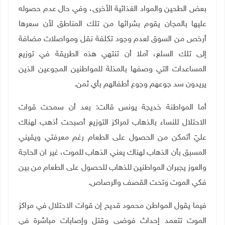
بعض الطحين والمواد الغذائية الأخرى، وفي حال عدم حصوله
عليها بالمجان يقوم بشرائها من تلك المناطق لأن سعرها
أرخص من السوق لعدم وجود تكلفة نقل ومواصلات مضافة
إلى تلك السلع، آملا أن تنتهي هذه الطريقة في توزيع
المساعدات التي وصفها بالمذلة للمواطنين المجوعين الذين
يريدون سد جوعهم وجوع أطفالهم بأي ثمن
.
أما المواطنة خديجة يونس قالت: بعد أن سمحت قوات
الاحتلال للنساء بالذهاب لمراكز التوزيع أصبحت أذهب لهناك
عليّ أتمكن من الحصول على الطعام رغم معرفتي ويقيني
المسبق بأن الذهاب لهناك يعني الذهاب للموت، غير ان الحاجة
والعوز يجبران المواطنين للذهاب للحصول على الطعام من بين
فكي الموت وتحت القصف والرصاص
.
فيما يقول المواطن محمود قديح إن قوات الاحتلال في مراكز
الموت تتعمد إحداث فوضى وقتل وإصابات مباشرة في