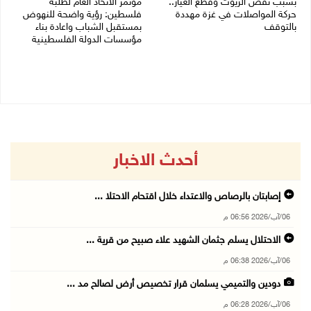
بسبب نقص الزيوت وقطع الغيار..
مؤتمر الاتحاد العام لطلبة
حركة المواصلات في غزة مهددة
فلسطين: رؤية واضحة للنهوض
بالتوقف
بمستقبل الشباب واعادة بناء
مؤسسات الدولة الفلسطينية
01/08/2026 12:39 م
30/07/2026 02:26 م
أحدث الاخبار
إصابتان بالرصاص والاعتداء خلال اقتحام الاحتلا ...
06/آب/2026 06:56 م
الاحتلال يسلم جثمان الشهيد علاء صبيح من قرية ...
06/آب/2026 06:38 م
دودين والتميمي يسلمان قرار تخصيص أرض لصالح مد ...
06/آب/2026 06:28 م