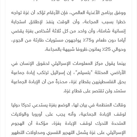
ووفق برنامج الأغذية العالمي، فإن الأرقام تؤكد أن غزة تواجه
خطرا بسبب المجاعة، وأن الوقت ينفذ لإطلاق استجابة
إنسانية شاملة، وأن واحد من كل ثلاثة أشخاص بغزة يقضي
أياما دون طعام و75٪ يواجهون مستويات طارئة من الجوع،
وحوالي 25٪ يعانون ظروفا شبيهة بالمجاعة
.
بينما يقول مركز المعلومات الإسرائيلي لحقوق الإنسان في
الأراضي المحتلة "بتسيلم"، إن إسرائيل ترتكب إبادة جماعية
بحق الفلسطينيين بقطاع غزة، محذرةً من أن الإبادة الجماعية
ستمتد ولن تقتصر على قطاع غزة
.
وقالت المنظمة في بيان لها، الوضع بغزة يستدعي تحركا دوليا
لوقف الإبادة الجماعية، وأنه يجب على أوروبا والولايات
المتحدة التحرك لوقف الإبادة بغزة، مؤكدة أن الهجوم
الإسرائيلي على غزة يشمل التهجير القسري ومحاولات التطهير