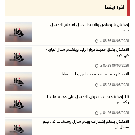
الخليلي تبحث مع النائب العام تعزيز الشراكة في ...
اقرأ أيضا
06/آب/2026 02:41 م
وزير العدل يبحث مع السفير التركي تعزيز التعاو ...
إصابتان بالرصاص والاعتداء خلال اقتحام الاحتلال
جنين
06/آب/2026 02:37 م
06/08/2026 06:56 م
سلطة النقد: ارتفاع نسبة الشمول المالي في فلسط ...
الاحتلال يغلق محيط دوار الزايد ويقتحم محال تجارية
06/آب/2026 02:31 م
في جن
"فتح": عدوان الاحتلال على مخيّم قلنديا لن ينا ...
06/08/2026 05:29 م
06/آب/2026 02:28 م
الاحتلال يقتحم مدينة طوباس وبلدة عقابا
وزراء خارجية 8 دول عربية وإسلامية يدينون الان ...
06/08/2026 05:23 م
06/آب/2026 02:17 م
16 إصابة منذ بدء عدوان الاحتلال على مخيم قلنديا
الاحتلال يسلّم إخطارات بهدم منازل ومنشآت في ج ...
وكفر عق
06/آب/2026 02:02 م
06/08/2026 04:26 م
افتتاح سوق الباذنجان البتيري السنوي في بتير غ ...
الاحتلال يسلّم إخطارات بهدم منازل ومنشآت في جبع
شمال ال
06/آب/2026 01:50 م