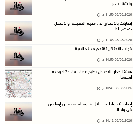
واعتقالات و
08/آب/2026 07:07 م
08/08/2026 11:56 م
مستعمرون يقتحمون بلدة بيت عور التحتا وقرية جل ...
إصابات بالاختناق في مخيم الدهيشة والاحتلال
08/آب/2026 06:39 م
يقتحم بلدات
فلسطين تدين الهجوم على ناقلة إماراتية في مضيق ...
08/08/2026 11:05 م
08/آب/2026 06:25 م
قوات الاحتلال تقتحم مدينة البيرة
شعراء غزة يوثقون النزوح والفقد بقصائد من الخي ...
08/08/2026 10:58 م
08/آب/2026 06:23 م
هيئة الجدار: الاحتلال يطرح عطاءً لبناء 627 وحدة
الجامعة العربية الأمريكية تختتم فعاليات تخريج ...
استعمار
08/آب/2026 06:20 م
08/08/2026 10:41 م
إصابات بالاختناق خلال اقتحام الاحتلال قرية ال ...
إصابة 6 مواطنين خلال هجوم لمستعمرين إرهابيين
08/آب/2026 05:52 م
في واد الر
الحايك: نقود جهودا وطنية لحماية المواقع الأثر ...
08/08/2026 10:12 م
08/آب/2026 04:50 م
أطفال مبتورو الأطراف يتحدّون الألم بكرة القدم ...