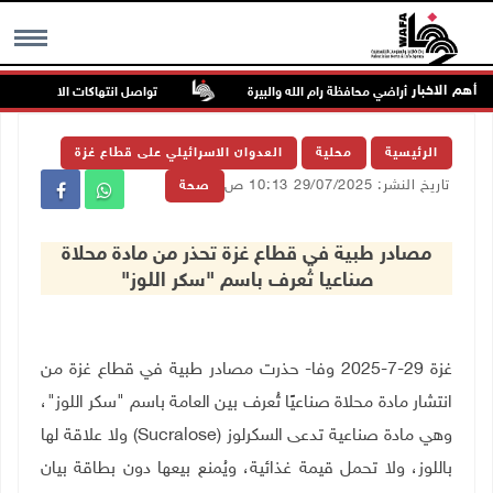
أهم الاخبار
تواصل انتهاكات الاحتلال والمست
MENU
الرئيسية
محلية
العدوان الاسرائيلي على قطاع غزة
تاريخ النشر: 29/07/2025 10:13 ص
صحة
مصادر طبية في قطاع غزة تحذر من مادة محلاة
صناعيا تُعرف باسم "سكر اللوز"
غزة 29-7-2025 وفا- حذرت مصادر طبية في قطاع غزة من
انتشار مادة محلاة صناعيًا تُعرف بين العامة باسم "سكر اللوز"،
وهي مادة صناعية تدعى السكرلوز (
Sucralose
) ولا علاقة لها
باللوز، ولا تحمل قيمة غذائية، ويُمنع بيعها دون بطاقة بيان