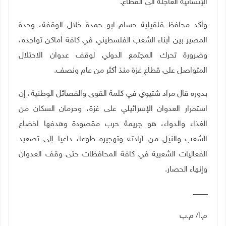
الإنسانية العاجلة الى القطاع.
وأكد محافظ قلقيلية حسام ابو حمدة خلال الوقفة، وحدة
المصير بين أبناء الشعب الفلسطيني في كافة أماكن تواجده،
وضرورة تحرك المجتمع الدولي لوقف عدوان الاحتلال
المتواصل على قطاع غزة منذ أكثر من عام ونصف.
بدوره قال مراد شتيوي في كلمة القوى والفصائل الوطنية، إن
استمرار العدوان الإسرائيلي على غزة، وحرمان السكان من
الغذاء والدواء، هو جريمة حرب مقصودة وهدفها اخضاع
الشعب والنيل من ارادته وتهجيره طوعا، داعيا إلى تصعيد
الفعاليات الشعبية في كافة المحافظات حتى وقف العدوان
وإنهاء الحصار.
ــــــــــــــ
م.ا/ م.ب