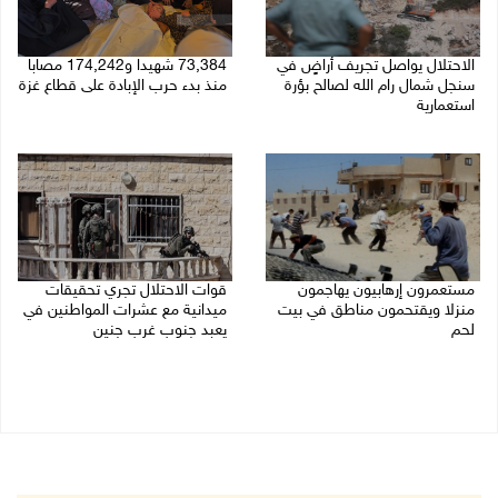
الاحتلال يواصل تجريف أراضٍ في
73,384 شهيدا و174,242 مصابا
سنجل شمال رام الله لصالح بؤرة
منذ بدء حرب الإبادة على قطاع غزة
استعمارية
08/08/2026 10:50 ص
08/08/2026 11:35 ص
مستعمرون إرهابيون يهاجمون
قوات الاحتلال تجري تحقيقات
منزلا ويقتحمون مناطق في بيت
ميدانية مع عشرات المواطنين في
لحم
يعبد جنوب غرب جنين
08/08/2026 10:22 ص
08/08/2026 10:18 ص