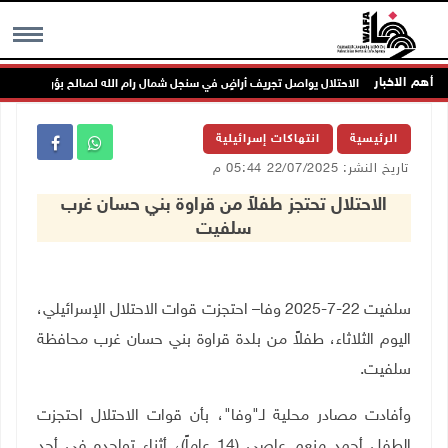
أهم الاخبار
الاحتلال يواصل تجريف أراضٍ في سنجل شمال رام الله لصالح بؤرة استعمارية
MENU
الرئيسية
انتهاكات إسرائيلية
تاريخ النشر: 22/07/2025 05:44 م
الاحتلال تحتجز طفلاً من قراوة بني حسان غرب
سلفيت
سلفيت 22-7-2025 وفا– احتجزت قوات الاحتلال الإسرائيلي،
اليوم الثلاثاء، طفلاً من بلدة قراوة بني حسان غرب محافظة
سلفيت
.
وأفادت مصادر محلية لـ"وفا"، بأن قوات الاحتلال احتجزت
الطفل أحمد منعم عاصي (14 عاماً)، أثناء تواجده في أحد