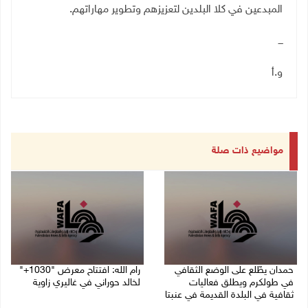
المبدعين في كلا البلدين لتعزيزهم وتطوير مهاراتهم
.
ـــ
و.أ
مواضيع ذات صلة
حمدان يطّلع على الوضع الثقافي
رام الله: افتتاح معرض "1030+"
في طولكرم ويطلق فعاليات
لخالد حوراني في غاليري زاوية
ثقافية في البلدة القديمة في عنبتا
01/08/2026 11:18 م