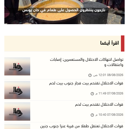
نادي الأسير: تجديد أمرَ منع زيارات الأسرى إجر ...
نازحون ينتظرون الحصول على طعام في خان يونس
07/آب/2026 08:24 م
مستعمرون يهاجمون قرية أبو نجيم ويصيبون مواطني ...
07/آب/2026 08:08 م
مستعمرون يهاجمون مساكن المواطنين في خربة الحم ...
اقرأ أيضا
07/آب/2026 07:09 م
بعد تجديد منع زيارات المعتقلين: أبو الحمص يدع ...
تواصل انتهاكات الاحتلال والمستعمرين: إصابات
واعتقالات و
07/آب/2026 06:26 م
08/08/2026 12:01 ص
الرئاسة ترحب بإطلاق السعودية التحالف البحري ا ...
قوات الاحتلال تقتحم بيت فجار جنوب بيت لحم
07/آب/2026 06:17 م
07/08/2026 11:49 م
(محدث) نابلس: إصابة مواطن واعتقاله إثر هجوم ل ...
07/آب/2026 06:04 م
قوات الاحتلال تقتحم بيت لحم
الرئاسة ترحب باتفاقية مكة للدفاع المشترك بين ...
07/08/2026 10:40 م
07/آب/2026 05:25 م
قوات الاحتلال تعتقل طفلا من قرية عنزا جنوب جنين