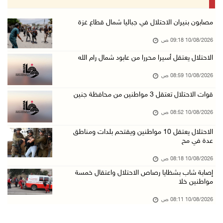
10/آب/2026 07:51 ص
الاحتلال يواصل عدوانه على غزة والضفة.. إصابات ...
مصابون بنيران الاحتلال في جباليا شمال قطاع غزة
09/آب/2026 11:59 م
10/08/2026 09:18 ص
"نقابة الصحفيين": 108 اعتداءات بحق الصحفيين ا ...
الاحتلال يعتقل أسيرا محررا من عابود شمال رام الله
09/آب/2026 11:27 م
10/08/2026 08:59 ص
إصابات بنيران الاحتلال في حي التفاح شمال شرق ...
قوات الاحتلال تعتقل 3 مواطنين من محافظة جنين
09/آب/2026 11:02 م
10/08/2026 08:52 ص
الاحتلال يقتحم بلدات عتيل وزيتا وباقة الشرقية ...
09/آب/2026 10:35 م
الاحتلال يعتقل 10 مواطنين ويقتحم بلدات ومناطق
عدة في مح
مستعمرون إرهابيون وقوات الاحتلال يقتحمون قرية ...
10/08/2026 08:18 ص
09/آب/2026 10:31 م
إصابة شاب بشظايا رصاص الاحتلال واعتقال خمسة
قصف مدفعي للاحتلال وإطلاق نار كثيف شمال ووسط ...
مواطنين خلا
09/آب/2026 10:25 م
10/08/2026 08:11 ص
الاحتلال يقتحم المزرعة الغربية