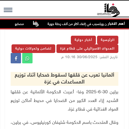
أهم الاخبار
 شرق الصين ويتسبب في إلغاء أكثر من ألف رحلة جوية
مصابون بنيران الاحت
MENU
الرئيسية
أخبار دولية
العدوان الاسرائيلي على قطاع غزة
تضامن وتحركات دولية
تاريخ النشر: 30/06/2025 10:16 م
ألمانيا تعرب عن قلقها لسقوط ضحايا أثناء توزيع
المساعدات في غزة
برلين 30-6-2025 وفا- أعربت الحكومة الألمانية عن قلقها
الشديد إزاء العدد الكبير من الضحايا في محيط أماكن توزيع
المواد الغذائية في قطاع غزة
.
وقال المتحدث باسم الحكومة شتيفان كورنيليوس، في برلين،