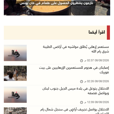
نازحون ينتظرون الحصول على طعام في خان يونس
08/آب/2026 12:42 م
الاحتلال يتوغل في بلدة ميس الجبل جنوب لبنان و ...
08/آب/2026 12:39 م
سلطة المياه تطلق مشروعا وطنيا يقود التحول نحو ...
اقرأ أيضا
08/آب/2026 12:30 م
الإعصار "دولفين" يضرب أوكيناوا باليابان والصي ...
مستعمر إرهابي يُطلق مواشيه في أراضي الطيبة
شرق رام الله
08/آب/2026 12:08 م
08/08/2026 02:37 م
42 الف مسافر تنقلوا عبر معبر الكرامة الأسبوع ...
إصابتان في هجوم للمستعمرين الإرهابيين على بيت
08/آب/2026 11:44 ص
فوريك
الاحتلال يواصل تجريف أراضٍ في سنجل شمال رام ...
08/08/2026 02:26 م
08/آب/2026 11:35 ص
الاحتلال يتوغل في بلدة ميس الجبل جنوب لبنان
ويواصل قصفه
منتخبنا الوطني للتايكواندو يستهل مشاركته في ب ...
08/آب/2026 11:06 ص
08/08/2026 12:39 م
الاحتلال يواصل تجريف أراضٍ في سنجل شمال رام
"فانا": الثقافة البحرينية تـصون الهوية الوطني ...