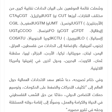
وشملت قائمة الموقعين على البيان اتحادات نقابية كبرى من
مختلف القارات، أبرزها
: CUT
و
UGT (
البرازيل
)
،
CGT
و
CTA
(
الأرجنتين
)
،
UGTT (
تونس
)
،
UMT
و
UGTM (
المغرب
)
،
CGIL
(
إيطاليا
)
،
CFDT
و
CGT
و
FO (
فرنسا
)
،
CCOO
و
UGT
(
إسبانيا
)
،
LO (
النرويج
)
،
KCTU (
كوريا الجنوبية
)
،
COSATU
(جنوب أفريقيا)، بالإضافة إلى اتحادات من فلسطين، العراق،
اليمن، لبنان، موريتانيا، تركيا، الأردن، الجزائر، ليبيا، سلطنة
عُمان، الكويت، البحرين، ودول أخرى في إفريقيا وأمريكا
اللاتينية
.
وفي ختام تصريحه، دعا شاهر سعد الاتحادات العمالية حول
العالم إلى "تكثيف التحركات والضغط على الحكومات، وتوسيع
حملات التضامن الدولي، دفاعًا عن حق الشعب الفلسطيني
في الحياة والكرامة والعمل، وصولًا إلى إقامة دولته المستقلة
وحقه في تقرير مصيره
".