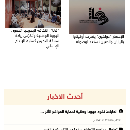
"فانا": الثقافة البحرينية تـصون
الهوية الوطنية وتُـكرّس ريادة
الإعصار "دولفين" يضرب أوكيناوا
مملكة البحرين كمنارة للإبداع
باليابان والصين تستعد لوصوله
الإنساني
08/08/2026 12:08 م
08/08/2026 11:04 ص
أحدث الاخبار
الحايك: نقود جهودا وطنية لحماية المواقع الأثر ...
08/آب/2026 04:50 م