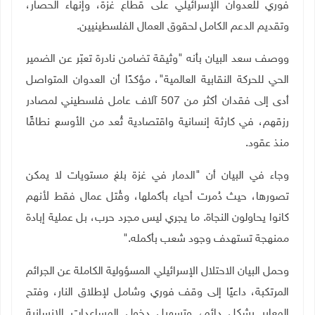
فوري للعدوان الإسرائيلي على قطاع غزة، وإنهاء الحصار،
وتقديم الدعم الكامل لحقوق العمال الفلسطينيين
.
ووصف سعد البيان بأنه "وثيقة تضامن نادرة تعبّر عن الضمير
الحي للحركة النقابية العالمية"، مؤكدًا أن العدوان المتواصل
أدى إلى فقدان أكثر من 507 آلاف عامل فلسطيني لمصادر
رزقهم، في كارثة إنسانية واقتصادية تُعد من الأوسع نطاقًا
منذ عقود
.
وجاء في البيان أن "الدمار في غزة بلغ مستويات لا يمكن
تصورها، حيث دُمرت أحياء بأكملها، وقُتل عمال فقط لأنهم
كانوا يحاولون النجاة. ما يجري ليس مجرد حرب، بل عملية إبادة
ممنهجة تستهدف وجود شعب بأكمله
".
وحمل البيان الاحتلال الإسرائيلي المسؤولية الكاملة عن الجرائم
المرتكبة، داعيًا إلى وقف فوري وشامل لإطلاق النار، وفتح
المعابر بشكل دائم، وتسهيل دخول المساعدات الإنسانية