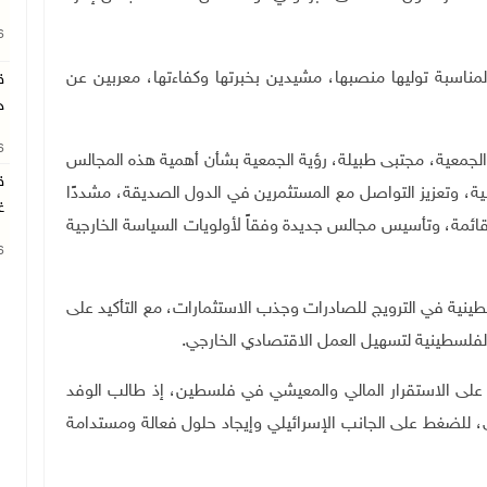
26
لمناسبة توليها منصبها، مشيدين بخبرتها وكفاءتها، معربين عن
ق
ج
26
جمعية، مجتبى طبيلة، رؤية الجمعية بشأن أهمية هذه المجالس
ق
ة، وتعزيز التواصل مع المستثمرين في الدول الصديقة، مشددًا
غ
قائمة، وتأسيس مجالس جديدة وفقاً لأولويات السياسة الخارجية
26
سطينية في الترويج للصادرات وجذب الاستثمارات، مع التأكيد على
لفلسطينية لتسهيل العمل الاقتصادي الخارجي
.
ية على الاستقرار المالي والمعيشي في فلسطين، إذ طالب الوفد
 للضغط على الجانب الإسرائيلي وإيجاد حلول فعالة ومستدامة