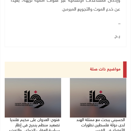
وإدخال المساعدات الإنسانية عبر قنوات أممية نزيهة، بعيدا
عن خدع الموت والتجويع المبرمج
.
ـــ
ر.ح
مواضيع ذات صلة
الحسيني يبحث مع ممثلة الهند
فتوح: العدوان على مخيم قلنديا
لدى دولة فلسطين تطورات
تصعيد منظم يندرج في إطار
الأوضاع في القدس
سياسة العقاب الجماعي والتهجير