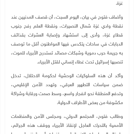
غزة
.
وأضاف فتوح في بيان، اليوم السبت، أن قصف المدنيين عند
نقطة وادي غزة شمال النصيرات، ونقطة العلم رفح جنوب
قطاع غزة، وأدى إلى استشهاد وإصابة العشرات بقذائف
الدبابات في ساحات يتكدس فيها المواطنون أقل ما توصف
به جريمة حرب دموية وشبكات مصائد تستدرج الأبرياء للموت،
تنصبها إسرائيل تحت غطاء إنساني لقتل الأبرياء.
وأكد أن هذه السلوكيات الوحشية لحكومة الاحتلال، تدخل
ضمن سياسات التطهير العرقي، وتهدد الأمن الإقليمي،
وتدفع المنطقة نحو انفجار واسع، وسط صمت ورقابة وشراكة
مكشوفة من بعض الأطراف الدولية
.
وطالب فتوح، المجتمع الدولي، ومجلس الأمن والمنظمات
الأممية بالتحرك العاجل لإنقاذ الأبرياء ووقف هذه الجرائم،