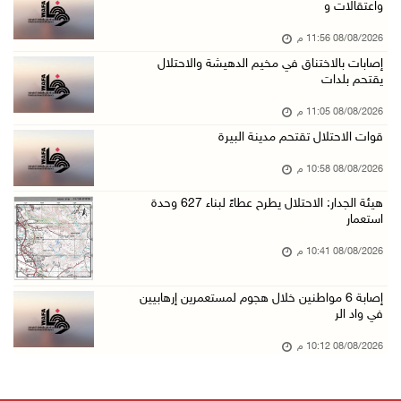
واعتقالات و
08/آب/2026 07:07 م
08/08/2026 11:56 م
مستعمرون يقتحمون بلدة بيت عور التحتا وقرية جل ...
إصابات بالاختناق في مخيم الدهيشة والاحتلال
08/آب/2026 06:39 م
يقتحم بلدات
فلسطين تدين الهجوم على ناقلة إماراتية في مضيق ...
08/08/2026 11:05 م
08/آب/2026 06:25 م
قوات الاحتلال تقتحم مدينة البيرة
شعراء غزة يوثقون النزوح والفقد بقصائد من الخي ...
08/08/2026 10:58 م
08/آب/2026 06:23 م
هيئة الجدار: الاحتلال يطرح عطاءً لبناء 627 وحدة
الجامعة العربية الأمريكية تختتم فعاليات تخريج ...
استعمار
08/آب/2026 06:20 م
08/08/2026 10:41 م
إصابات بالاختناق خلال اقتحام الاحتلال قرية ال ...
إصابة 6 مواطنين خلال هجوم لمستعمرين إرهابيين
08/آب/2026 05:52 م
في واد الر
الحايك: نقود جهودا وطنية لحماية المواقع الأثر ...
08/08/2026 10:12 م
08/آب/2026 04:50 م
أطفال مبتورو الأطراف يتحدّون الألم بكرة القدم ...