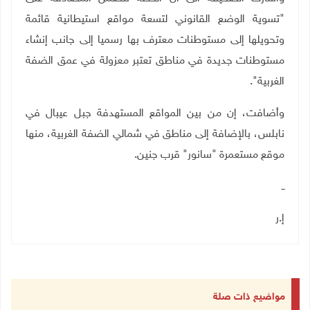
"تسوية الوضع القانوني لتسعة مواقع استيطانية قائمة
وتحويلها إلى مستوطنات معترف بها رسميا إلى جانب إنشاء
مستوطنات جديدة في مناطق تعتبر معزولة في عمق الضفة
الغربية"
.
وأضافت، إن من بين المواقع المستهدفة جبل عيبال في
نابلس، بالإضافة إلى مناطق في شمالي الضفة الغربية، منها
موقع مستعمرة "سانور" قرب جنين
.
ــ
إ.ر
مواضيع ذات صلة