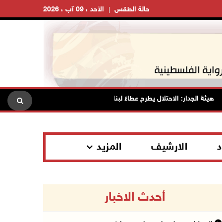
حالة الطقس
الأحد ، 09 آب ، 2026
لجدار: الاحتلال يطرح عطاءً لبناء 627 وحدة استعمارية جديدة على أراضي محافظة رام الله والبيرة
د
الارشيف
المزيد
أحدث الاخبار