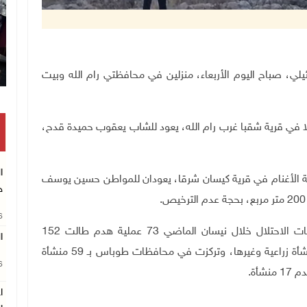
في محافظتي رام الله وبيت
لا في قرية شقبا غرب رام الله، يعود للشاب يعقوب حميدة قدح،
ا
ية الأغنام في قرية كيسان شرقا، يعودان للمواطن حسين يوسف
ج
26
ورصدت هيئة مقاومة الجدار والاستيطان، تنفيذ سلطات الاحتلال خلال نيسان الماضي 73 عملية هدم طالت 152
ا
منشأة، بينها 96 منزلاً مأهولاً، و10 غير مأهولة، 34 منشأة زراعية وغيرها، وتركزت في محافظات طوباس بـ 59 منشأة
26
ا