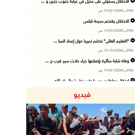
الاحتلال يستولي على منزل في عرابة جنوب جنين و ...
09/آب/2026 10:32 ص
الاحتلال يقتحم مدينة نابلس
09/آب/2026 10:20 ص
"التعليم العالي" تختتم تدريبا حول إعداد المبا ...
09/آب/2026 10:19 ص
وفاة شابة متأثرة بإصابتها جراء حادث سير قرب ج ...
09/آب/2026 10:02 ص
اعتقال مواطنين من بلدة سنجل شمال رام الله
09/آب/2026 09:48 ص
فيديو
قوات الاحتلال تنصب حاجزا عسكريا عند مدخل قرية ...
09/آب/2026 09:43 ص
إجلاء آلاف السكان مع اتساع حرائق الغابات غرب ...
09/آب/2026 09:41 ص
Previous
Next