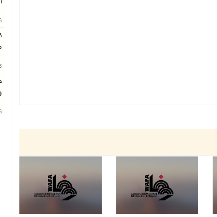
ا
26
ق
م
26
ج
و
26