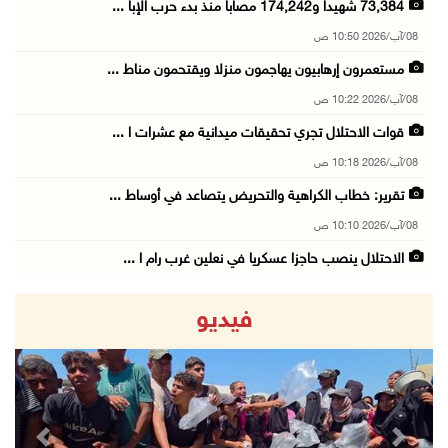
73,384 شهيدا و174,242 مصابا منذ بدء حرب الإبا ...
08/آب/2026 10:50 ص
مستعمرون إرهابيون يهاجمون منزلا ويقتحمون مناط ...
08/آب/2026 10:22 ص
قوات الاحتلال تجري تحقيقات ميدانية مع عشرات ا ...
08/آب/2026 10:18 ص
تقرير: خطاب الكراهية والتحريض يتصاعد في أوساط ...
08/آب/2026 10:10 ص
الاحتلال ينصب حاجزا عسكريا في نعلين غرب رام ا ...
08/آب/2026 09:38 ص
فيديو
3 إصابات برصاص الاحتلال شمال خان يونس
08/آب/2026 09:09 ص
ارتفاع أسعار النفط
08/آب/2026 08:23 ص
revious
Next