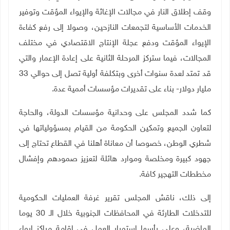
وقف إطلاق النار في مجالات الإغاثة والإيواء المؤقت وتوفير
الخدمات الأساسية لتجمعات النازحين، وصولا إلى رفع كفاءة
الإيواء المؤقت ودفع عجلة الإنتاج الاقتصادي في مختلف
المجالات، فيما ستركز المرحلة الثانية على إعادة الإعمار والتي
قد تمتد لعدة سنوات أخرى وبتكلفة أولية تصل إلى حوالي 33
مليار دولار- بناء على تقديرات مؤسسات أممية عدة
.
كما شدد المجلس على وحدانية مؤسسات الدولة، والحاجة
لتعاون الجميع وتمكين الحكومة من القيام بمسؤولياتها في
شطري الوطن، خصوصا أن معاناة أهلنا في القطاع تحتاج إلى
جهود كبيرة ومخلصة وموارد هائلة لتعزيز صمودهم وإفشال
مخططات التهجير كافة
.
إلى ذلك، ناقش المجلس تقرير غرفة العمليات الحكومية
للتدخلات الطارئة في المحافظات الجنوبية خلال الـ 30 يوما
الماضية، وعلى رأسها استمرار العمل في إقامة مراكز إيواء