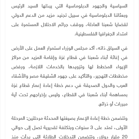
السياسية والجهود الدبلوماسية التي يبذلها السيد الرئيس
وبعثاتنا الدبلوماسية في سبيل تجنيد مزيد من الدعم الدولي
لقضايا شعبنا العادلة، ووقف جرائم الاحتلال المستمرة على
امتداد الجغرافيا الفلسطينية
.
في السياق ذاته، أكد مجلس الوزراء استمرار العمل على الأرض
في إغاثة أبناء شعبنا في قطاع غزة وإقامة المزيد من مراكز
الإيواء المخطط لها وتزويدها بالخدمات اللازمة، ورفض
مخططات التهجير، والتأكيد على جهود الشقيقة مصر والأشقاء
العرب والدول الصديقة في دعم خطة إعادة إعمار قطاع غزة
بمساهمة أبناء شعبنا في القطاع، وليس بإخراجهم تحت أية
مبررات أو ذرائع
.
وتتضمن خطة إعادة الإعمار بصيغتها المحدثة مرحلتين: المرحلة
الأولى، تمتد على 3 سنوات وبتكلفة تقديرية تصل إلى حوالي
20 مليار دولار، وتتضمن التدخلات الطارئة التي بدأت منذ