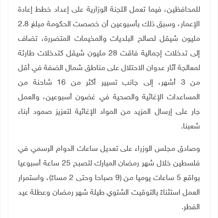
للمحافظين، فيما تعمل اللجنة الوزارية على إعداد خطط إعادة
الإعمار، وسبق ذلك بأسبوعين أن خصصت الحكومة مبلغ 2.8
مليون شيقل لصالح البلديات والمخيمات المتضررة، تضاف
إلى تدخلات إجمالية فاقت 28 مليون شيقل كتدخلات طارئة
لمعالجة آثار عدوان الاحتلال على مناطق شمال الضفة في أقل
من 3 أشهر، إلى جانب تسيير أكثر من 16 شاحنة من
المساعدات الإغاثية والصحية في غضون أسبوعين، والعمل
جار على إرسال المزيد من المواد الإغاثية لتعزيز صمود أبناء
شعبنا
.
وصادق مجلس الوزراء على تعديل ساعات الدوام الرسمي في
فلسطين خلال شهر رمضان المبارك لتصبح 25 ساعة أسبوعيا
بواقع 5 ساعات يوميا من (9 صباحا وحتى 2 مساءً)، واستمرار
العمل استثناءً بالتوقيت الشتوي طيلة شهر رمضان وعطلة عيد
الفطر
.