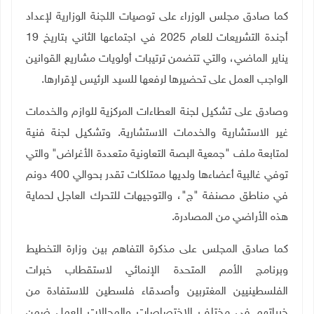
كما صادق مجلس الوزراء على توصيات اللجنة الوزارية لإعداد
أجندة التشريعات للعام 2025 في اجتماعها الثاني بتاريخ 19
يناير الماضي، والتي تتضمن ترتيبات أولويات مشاريع القوانين
الواجب العمل على تحضيرها لرفعها للسيد الرئيس لإقرارها
.
وصادق على تشكيل لجنة العطاءات المركزية للوازم والخدمات
غير الاستشارية والخدمات الاستشارية. وتشكيل لجنة فنية
لمتابعة ملف "جمعية البصة التعاونية متعددة الأغراض" والتي
توفي غالبية أعضاءها ولديها ممتلكات تقدر بحوالي 400 دونم
في مناطق مصنفة "ج"، والتوجيهات للتحرك العاجل لحماية
هذه الأراضي من المصادرة
.
كما صادق المجلس على مذكرة التفاهم بين وزارة التخطيط
وبرنامج الأمم المتحدة الإنمائي لاستقطاب خبرات
الفلسطينيين المغتربين وأصدقاء فلسطين للاستفادة من
خبراتهم في مختلف الاختصاصات والمجالات للعمل ضمن